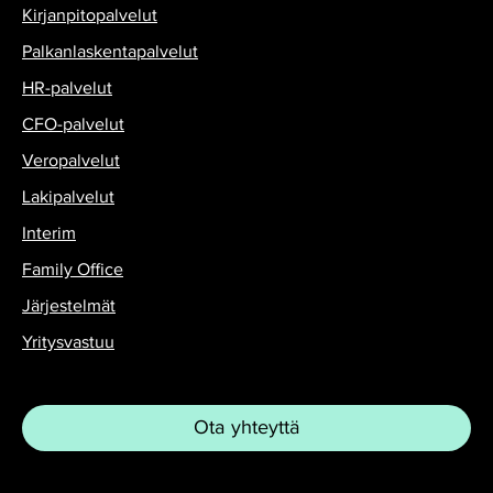
Kirjanpitopalvelut
Palkanlaskentapalvelut
HR-palvelut
CFO-palvelut
Veropalvelut
Lakipalvelut
Interim
Family Office
Järjestelmät
Yritysvastuu
Ota yhteyttä