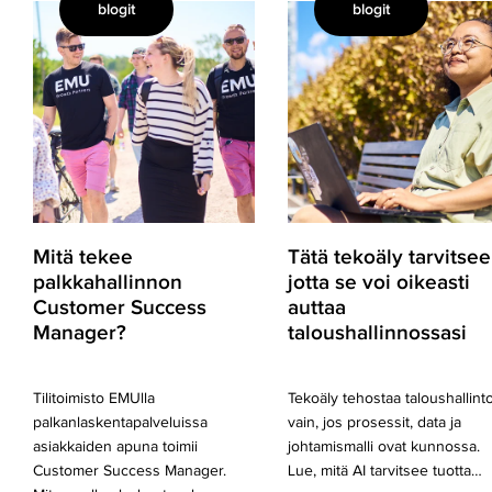
blogit
blogit
Mitä
Tätä
tekee
tekoäly
palkkahallinnon
tarvitsee,
Customer
jotta
Success
se
Manager?
voi
oikeasti
auttaa
taloushallinnossasi
Mitä tekee
Tätä tekoäly tarvitsee
palkkahallinnon
jotta se voi oikeasti
Customer Success
auttaa
Manager?
taloushallinnossasi
Tilitoimisto EMUlla
Tekoäly tehostaa taloushallint
palkanlaskentapalveluissa
vain, jos prosessit, data ja
asiakkaiden apuna toimii
johtamismalli ovat kunnossa.
Customer Success Manager.
Lue, mitä AI tarvitsee tuotta…