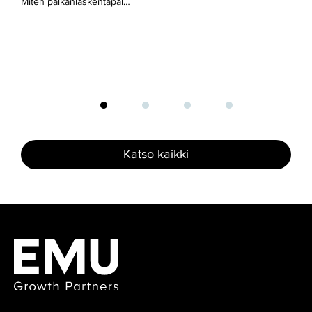
Miten palkanlaskentapal…
Katso kaikki