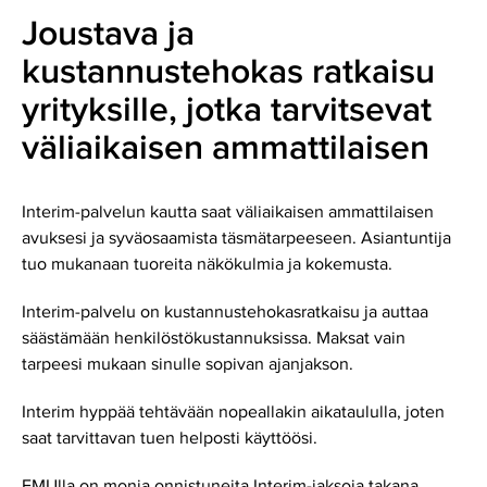
Joustava ja
kustannustehokas ratkaisu
yrityksille, jotka tarvitsevat
väliaikaisen ammattilaisen
Interim-palvelun kautta saat väliaikaisen ammattilaisen
avuksesi ja syväosaamista täsmätarpeeseen. Asiantuntija
tuo mukanaan tuoreita näkökulmia ja kokemusta.
Interim-palvelu on kustannustehokasratkaisu ja auttaa
säästämään henkilöstökustannuksissa. Maksat vain
tarpeesi mukaan sinulle sopivan ajanjakson.
Interim hyppää tehtävään nopeallakin aikataululla, joten
saat tarvittavan tuen helposti käyttöösi.
EMUlla on monia onnistuneita Interim-jaksoja takana.