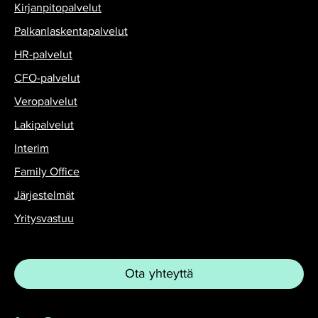
Kirjanpitopalvelut
Palkanlaskentapalvelut
HR-palvelut
CFO-palvelut
Veropalvelut
Lakipalvelut
Interim
Family Office
Järjestelmät
Yritysvastuu
Ota yhteyttä