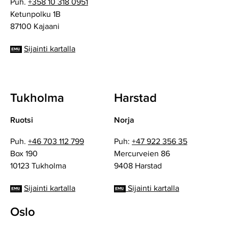
Puh.
+358 10 318 0951
Ketunpolku 1B
87100 Kajaani
Sijainti kartalla
Tukholma
Harstad
Ruotsi
Norja
Puh.
+46 703 112 799
Puh:
+47 922 356 35
Box 190
Mercurveien 86
10123 Tukholma
9408 Harstad
Sijainti kartalla
Sijainti kartalla
Oslo