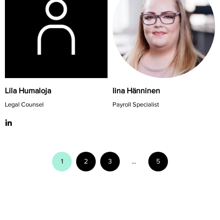
Lila Humaloja
Iina Hänninen
Legal Counsel
Payroll Specialist
1
2
3
...
5