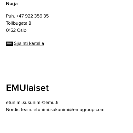
Norja
Puh.
+47 922 356 35
Tollbugata 8
0152 Oslo
Sijainti kartalla
EMUlaiset
etunimi.sukunimi@emu.fi
Nordic team: etunimi.sukunimi@emugroup.com