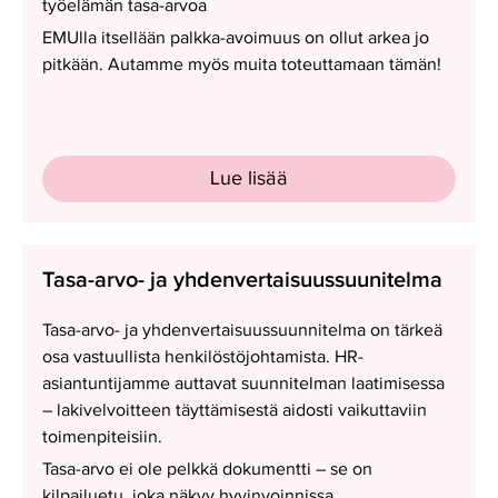
työelämän tasa-arvoa
EMUlla itsellään palkka-avoimuus on ollut arkea jo
pitkään. Autamme myös muita toteuttamaan tämän!
Lue lisää
Tasa-
Tasa-arvo- ja yhdenvertaisuus­suunitelma
arvo-
ja
Tasa-arvo- ja yhdenvertaisuus­suunnitelma on tärkeä
yhdenvertaisuus­suunitelma
osa vastuullista henkilöstöjohtamista. HR-
asiantuntijamme auttavat suunnitelman laatimisessa
– lakivelvoitteen täyttämisestä aidosti vaikuttaviin
toimenpiteisiin.
Tasa-arvo ei ole pelkkä dokumentti – se on
kilpailuetu, joka näkyy hyvinvoinnissa,