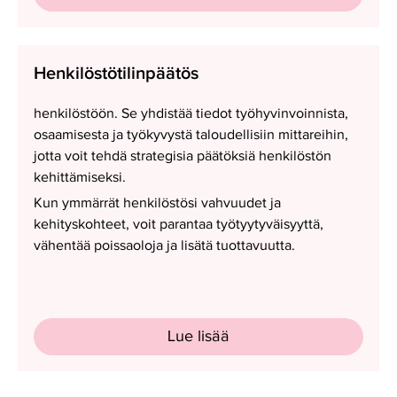
Henkilöstötilinpäätös
Henkilöstötilinpäätös
henkilöstöön. Se yhdistää tiedot työhyvinvoinnista,
osaamisesta ja työkyvystä taloudellisiin mittareihin,
jotta voit tehdä strategisia päätöksiä henkilöstön
kehittämiseksi.
Kun ymmärrät henkilöstösi vahvuudet ja
kehityskohteet, voit parantaa työtyytyväisyyttä,
vähentää poissaoloja ja lisätä tuottavuutta.
Lue lisää