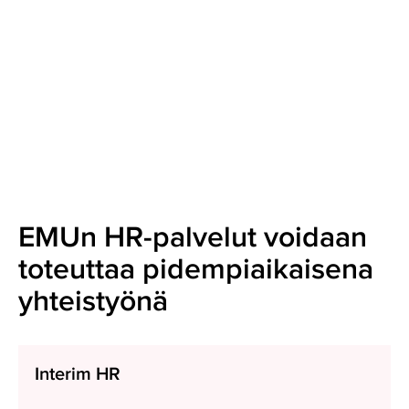
EMUn HR-palvelut voidaan
toteuttaa pidempiaikaisena
yhteistyönä
Interim
Interim HR
HR