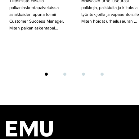
Tilitoimisto EMUlla
Maksaako urheiluseurasi
palkanlaskentapalveluissa
palkkoja, palkkioita ja kiitoksia
asiakkaiden apuna toimii
työntekijöille ja vapaaehtoisille
Customer Success Manager.
Miten hoidat urheiluseuran …
Miten palkanlaskentapal…