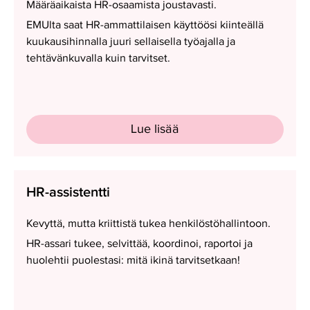
Määräaikaista HR-osaamista joustavasti.
EMUlta saat HR-ammattilaisen käyttöösi kiinteällä
kuukausihinnalla juuri sellaisella työajalla ja
tehtävänkuvalla kuin tarvitset.
Lue lisää
HR-
HR-assistentti
assistentti
Kevyttä, mutta kriittistä tukea henkilöstöhallintoon.
HR-assari tukee, selvittää, koordinoi, raportoi ja
huolehtii puolestasi: mitä ikinä tarvitsetkaan!