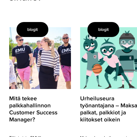
blogit
blogit
Mitä
Urheiluseura
tekee
työnantajana
palkkahallinnon
–
Customer
Maksa
Success
palkat,
Manager?
palkkiot
ja
kiitokset
oikein
Mitä tekee
Urheiluseura
palkkahallinnon
työnantajana – Maks
Customer Success
palkat, palkkiot ja
Manager?
kiitokset oikein