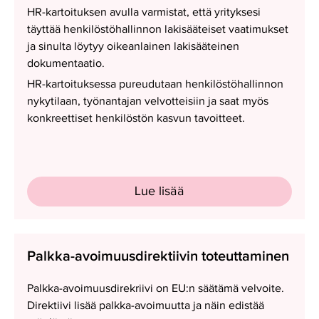
HR-kartoituksen avulla varmistat, että yrityksesi
täyttää henkilöstöhallinnon lakisääteiset vaatimukset
ja sinulta löytyy oikeanlainen lakisääteinen
dokumentaatio.
HR-kartoituksessa pureudutaan henkilöstöhallinnon
nykytilaan, työnantajan velvotteisiin ja saat myös
konkreettiset henkilöstön kasvun tavoitteet.
Lue lisää
Palkka-
Palkka-avoimuusdirektiivin toteuttaminen
avoimuusdirektiivin
toteuttaminen
Palkka-avoimuusdirekriivi on EU:n säätämä velvoite.
Direktiivi lisää palkka-avoimuutta ja näin edistää