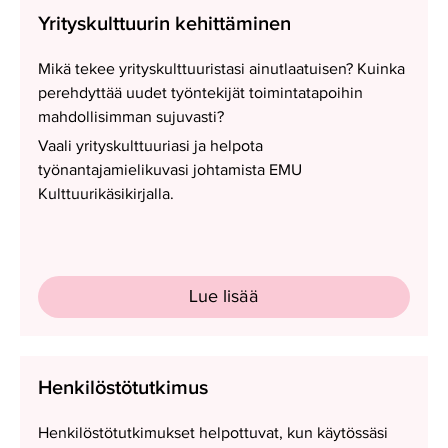
Yrityskulttuurin
Yrityskulttuurin kehittäminen
kehittäminen
Mikä tekee yrityskulttuuristasi ainutlaatuisen? Kuinka
perehdyttää uudet työntekijät toimintatapoihin
mahdollisimman sujuvasti?
Vaali yrityskulttuuriasi ja helpota
työnantajamielikuvasi johtamista EMU
Kulttuurikäsikirjalla.
Lue lisää
Henkilöstötutkimus
Henkilöstötutkimus
Henkilöstötutkimukset helpottuvat, kun käytössäsi