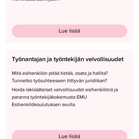
Lue lisää
Työnantajan
Työnantajan ja työntekijän velvollisuudet
ja
työntekijän
Mitä esihenkilön pitää tietää, osata ja hallita?
velvollisuudet
Tunnetko työsuhteeseen liittyvän juridiikan?
Hoida lakisääteiset velvollisuudet esihenkilönä ja
paranna työntekijäkokemusta EMU
Esihenkilökoulutuksen avulla.
Lue lisää