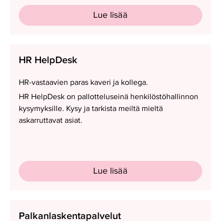
Lue lisää
HR
HR HelpDesk
HelpDesk
HR-vastaavien paras kaveri ja kollega.
HR HelpDesk on pallotteluseinä henkilöstöhallinnon
kysymyksille. Kysy ja tarkista meiltä mieltä
askarruttavat asiat.
Lue lisää
Palkanlaskentapalvelut
Palkanlaskentapalvelut