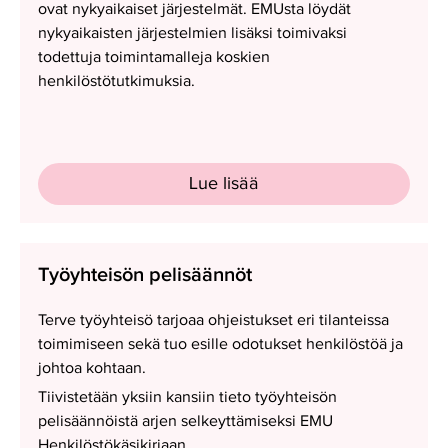
ovat nykyaikaiset järjestelmät. EMUsta löydät
nykyaikaisten järjestelmien lisäksi toimivaksi
todettuja toimintamalleja koskien
henkilöstötutkimuksia.
Lue lisää
Työyhteisön
Työyhteisön pelisäännöt
pelisäännöt
Terve työyhteisö tarjoaa ohjeistukset eri tilanteissa
toimimiseen sekä tuo esille odotukset henkilöstöä ja
johtoa kohtaan.
Tiivistetään yksiin kansiin tieto työyhteisön
pelisäännöistä arjen selkeyttämiseksi EMU
Henkilöstökäsikirjaan.