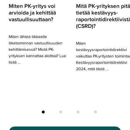
kehittää
(CSRD)?
Miten PK-yritys voi
Mitä PK-yrityksen pit
vastuullisuuttaan?
arvioida ja kehittää
tietää kestävyys­
vastuullisuuttaan?
raportointi­direktiivist
(CSRD)?
Miten lähteä liikkeelle
liiketoiminnan vastuullisuuden
Miten
kehittämisessä? Mistä PK-
kestävyysraportointidirektiivi
yrityksen kannattaa aloittaa? Lue
vaikuttaa PK-yritysten toiminta
lisää …
Kestävyysraportointidirektiivi
2024, mitä tästä …