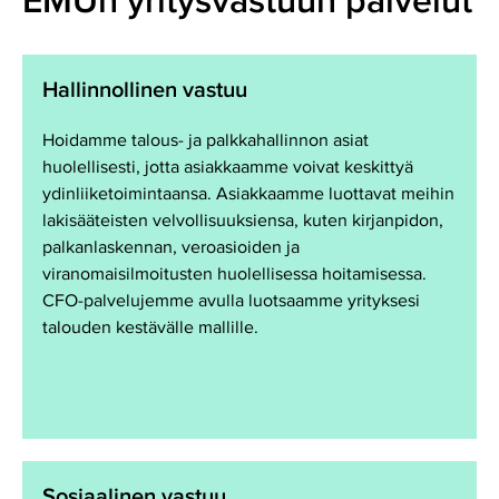
EMUn yritysvastuun palvelut
Hallinnollinen vastuu
Hoidamme talous- ja palkkahallinnon asiat
huolellisesti, jotta asiakkaamme voivat keskittyä
ydinliiketoimintaansa. Asiakkaamme luottavat meihin
lakisääteisten velvollisuuksiensa, kuten kirjanpidon,
palkanlaskennan, veroasioiden ja
viranomaisilmoitusten huolellisessa hoitamisessa.
CFO-palvelujemme avulla luotsaamme yrityksesi
talouden kestävälle mallille.
Sosiaalinen vastuu