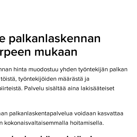
e palkanlaskennan
tarpeen mukaan
nnan hinta muodostuu yhden työntekijän palkan
öistä, työntekijöiden määrästä ja
irteistä. Palvelu sisältää aina lakisääteiset
an palkanlaskentapalvelua voidaan kasvattaa
on kokonaisvaltaisemmalla hoitamisella.