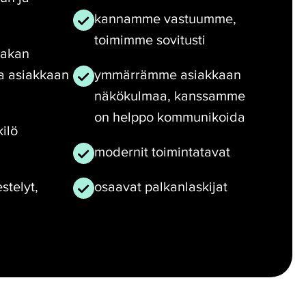
kannamme vastuumme,
toimimme sovitusti
aakan
a asiakkaan
ymmärrämme asiakkaan
näkökulmaa, kanssamme
on helppo kommunikoida
ilö
modernit toimintatavat
stelyt,
osaavat palkanlaskijat