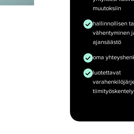
muutoksiin
hallinnollisen t
vähentyminen j
ajansäästö
oma yhteyshenk
luotettavat
varahenkilöjärje
tiimityöskentely