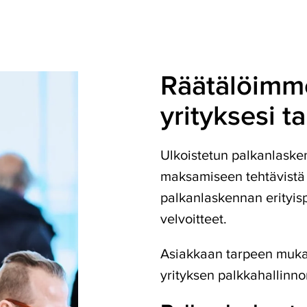
Räätälöimm
yrityksesi 
Ulkoistetun palkanlaske
maksamiseen tehtävistä t
palkanlaskennan erityispi
velvoitteet.
Asiakkaan tarpeen muka
yrityksen palkkahallinn