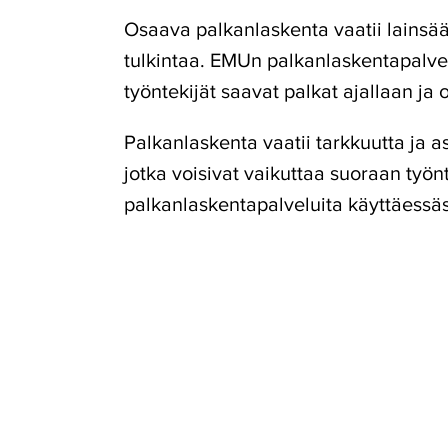
Osaava palkanlaskenta vaatii lainsä
tulkintaa. EMUn palkanlaskentapalvelu
työntekijät saavat palkat ajallaan ja
Palkanlaskenta vaatii tarkkuutta ja a
jotka voisivat vaikuttaa suoraan työ
palkanlaskentapalveluita käyttäessäsi