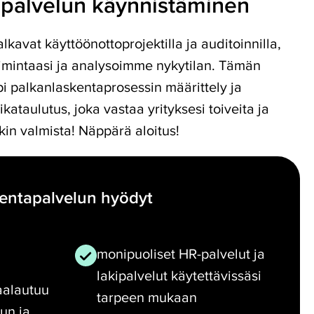
apalvelun käynnistäminen
kavat käyttöönottoprojektilla ja auditoinnilla,
oimintaasi ja analysoimme nykytilan. Tämän
i palkanlaskentaprosessin määrittely ja
kataulutus, joka vastaa yrityksesi toiveita ja
nkin valmista! Näppärä aloitus!
entapalvelun hyödyt
monipuoliset HR-palvelut ja
lakipalvelut käytettävissäsi
aalautuu
tarpeen mukaan
un ja