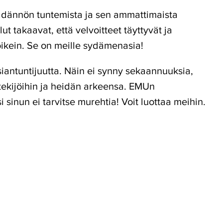
ädännön tuntemista ja sen ammattimaista
t takaavat, että velvoitteet täyttyvät ja
 oikein. Se on meille sydämenasia!
siantuntijuutta. Näin ei synny sekaannuuksia,
ntekijöihin ja heidän arkeensa. EMUn
 sinun ei tarvitse murehtia! Voit luottaa meihin.