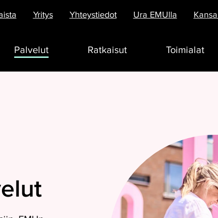
aista
Yritys
Yhteystiedot
Ura EMUlla
Kansai
Palvelut
Ratkaisut
Toimialat
elut