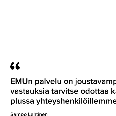
EMUn palvelu on joustavamp
vastauksia tarvitse odottaa k
plussa yhteyshenkilöillemme
Sampo Lehtinen