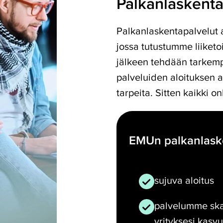
Palkanlaskent
Palkanlaskentapalvelut al
jossa tutustumme liiket
jälkeen tehdään tarkemp
palveluiden aloituksen ai
tarpeita. Sitten kaikki o
EMUn palkanlask
sujuva aloitus
palvelumme sk
yrityksesi kasvu