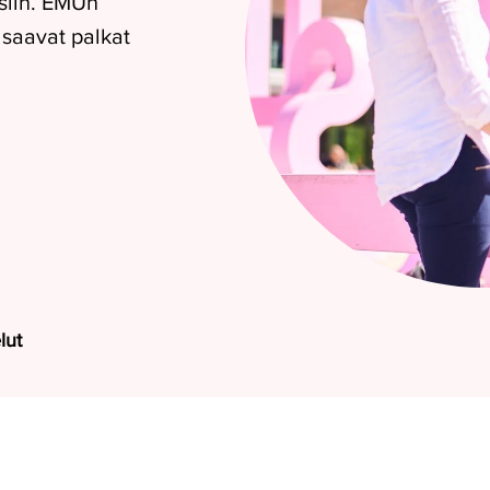
siin.
EMUn
 saavat palkat
lut