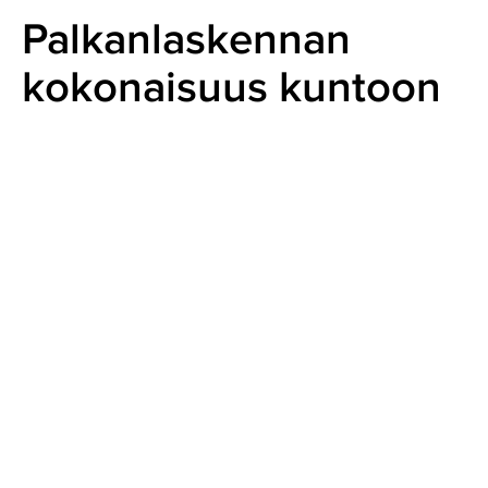
Yritystoiminnan
Palkanlaskennan
lopettaminen
Lue
kokonaisuus kuntoon
lisää