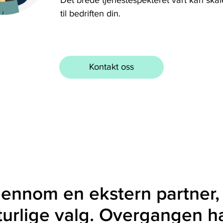
Det brede tjenestespekteret vårt kan ska
til bedriften din.
Kontakt oss
jennom en ekstern partner,
turlige valg. Overgangen ha