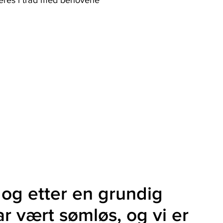
leres i tråd med behovene
 og etter en grundig
r vært sømløs, og vi er