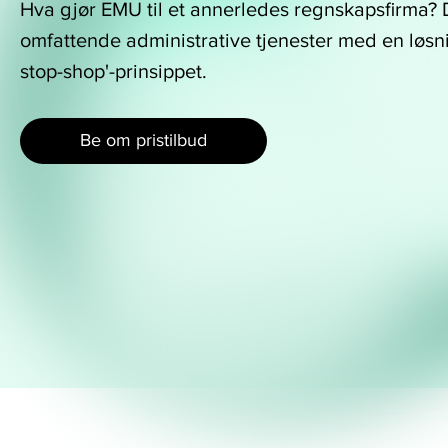
mål
Hva gjør EMU til et annerledes regnskapsfirma? 
virksomhet
og
omfattende administrative tjenester med en løsni
konkret
Er
stop-shop'-prinsippet.
vekstplan
du
allerede
Ser
internasjonalisert,
Be om pristilbud
du
eller
etter
ønsker
en
du
vekstpartner
å
som
utvide
utfordrer
til
og
Sverige
støtter
eller
deg
Finland?
på
Vårt
veien
erfarne
mot
nordiske
målene