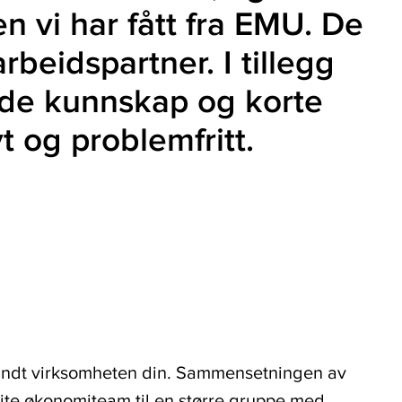
 vi har fått fra EMU. De
rbeidspartner. I tillegg
ende kunnskap og korte
 og problemfritt.
rundt virksomheten din. Sammensetningen av
 lite økonomiteam til en større gruppe med