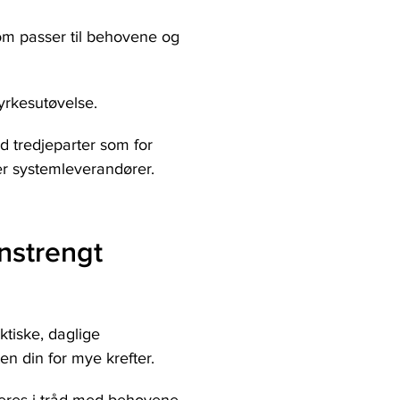
om passer til behovene og
yrkesutøvelse.
 tredjeparter som for
er systemleverandører.
nstrengt
tiske, daglige
en din for mye krefter.