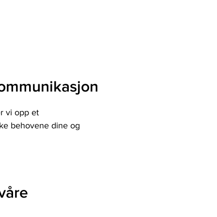
kommunikasjon
r vi opp et
iske behovene dine og
 våre