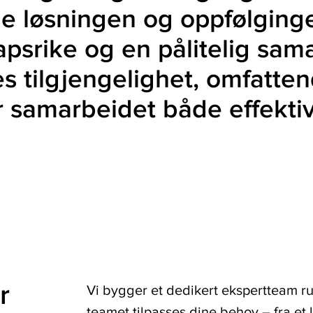
 løsningen og oppfølgingen
psrike og en pålitelig sama
eres tilgjengelighet, omfatt
 samarbeidet både effektivt
r
Vi bygger et dedikert ekspertteam 
teamet tilpasses dine behov – fra et