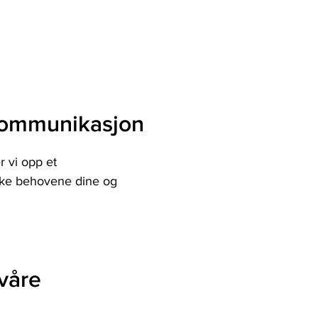
kommunikasjon
r vi opp et
iske behovene dine og
 våre