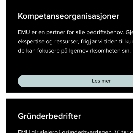
Kompetanseorganisasjoner
og
en
Kompetanseorganisasjoner
konkret
plan
EMU er en partner for alle bedriftsbehov. Gj
for
ekspertise og ressurser, frigjør vi tiden til k
å
de kan fokusere på kjernevirksomheten sin.
nå
dem.
Les mer
Les
mer
Gründerbedrifter
Gründerbedrifter
EMU gir sjelero i gründerhverdagen. Vi tar o