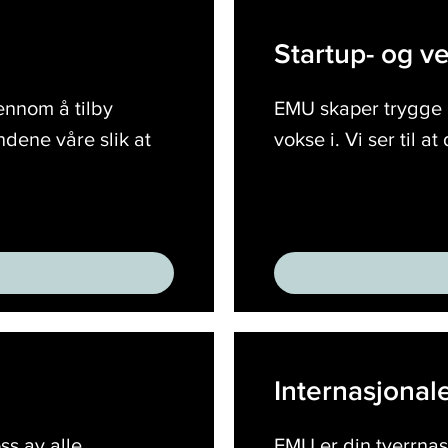
Startup-
og
Startup- og ve
vekstbedrifter
ennom å tilby
EMU skaper trygge 
undene våre slik at
vokse i. Vi ser til a
Internasjonale
bedrifter
Internasjonale
ss av alle
EMU er din tverrnas