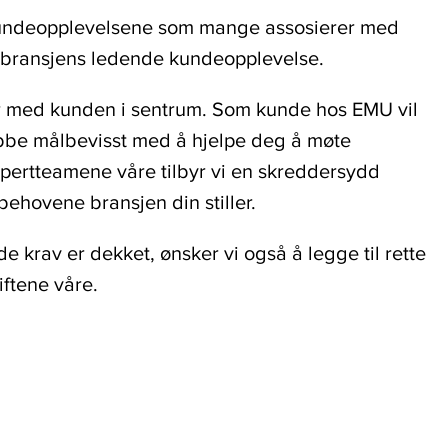
e kundeopplevelsene som mange assosierer med
y bransjens ledende kundeopplevelse.
vår med kunden i sentrum. Som kunde hos EMU vil
obbe målbevisst med å hjelpe deg å møte
ertteamene våre tilbyr vi en skreddersydd
behovene bransjen din stiller.
tede krav er dekket, ønsker vi også å legge til rette
iftene våre.