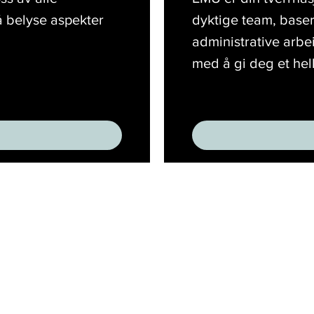
å belyse aspekter
dyktige team, baser
administrative arbe
med å gi deg et helh