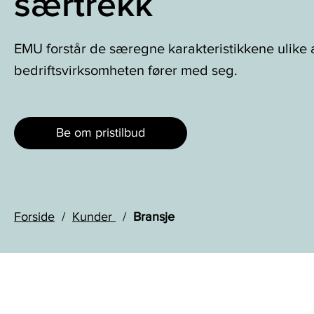
særtrekk
mål
virksomhet
og
konkret
Er
EMU forstår de særegne karakteristikkene ulike 
vekstplan
du
bedriftsvirksomheten fører med seg.
allerede
Ser
internasjonalisert,
du
eller
etter
ønsker
Be om pristilbud
en
du
vekstpartner
å
som
utvide
utfordrer
til
og
Sverige
Forside
Kunder
Bransje
støtter
eller
deg
Finland?
på
Vårt
veien
erfarne
mot
nordiske
målene