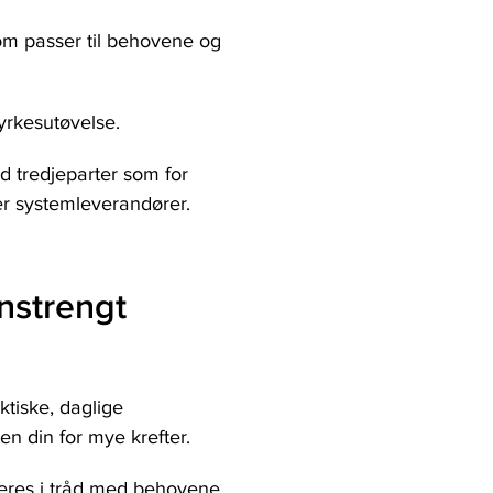
om passer til behovene og
yrkesutøvelse.
 tredjeparter som for
er systemleverandører.
nstrengt
tiske, daglige
en din for mye krefter.
leres i tråd med behovene