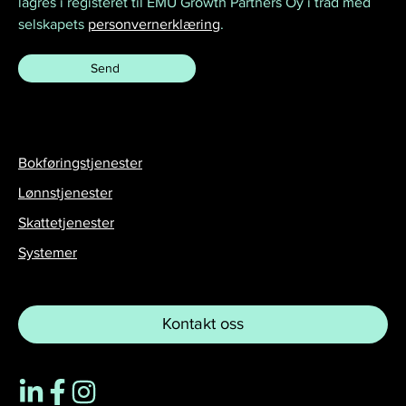
lagres i registeret til EMU Growth Partners Oy i tråd med
selskapets
personvernerklæring
.
Bokføringstjenester
Lønnstjenester
Skattetjenester
Systemer
Kontakt oss