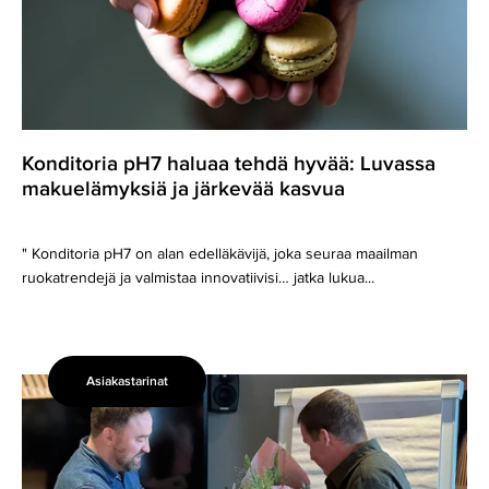
makuelämyksiä
ja
järkevää
kasvua
Konditoria pH7 haluaa tehdä hyvää: Luvassa
makuelämyksiä ja järkevää kasvua
" Konditoria pH7 on alan edelläkävijä, joka seuraa maailman
ruokatrendejä ja valmistaa innovatiivisi… jatka lukua...
Asiakastarinat
EMU
siivitti
Avosetin
nousukiitoa: