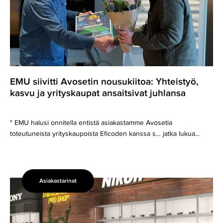
Yhteistyö,
kasvu
ja
yrityskaupat
ansaitsivat
juhlansa
EMU siivitti Avosetin nousukiitoa: Yhteistyö,
kasvu ja yrityskaupat ansaitsivat juhlansa
" EMU halusi onnitella entistä asiakastamme Avosetia
toteutuneista yrityskaupoista Eficoden kanssa s… jatka lukua...
Asiakastarinat
EMU
tilitoimisto­kumppanina
Ruotsissa