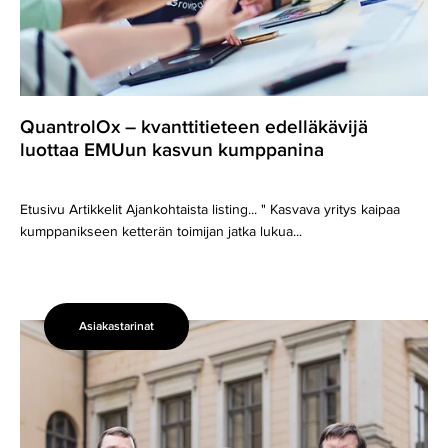
QuantrolOx – kvanttitieteen edelläkävijä
luottaa EMUun kasvun kumppanina
Etusivu Artikkelit Ajankohtaista listing... " Kasvava yritys kaipaa
kumppanikseen ketterän toimijan jatka lukua...
Asiakastarinat
Henkilökohtainen
palvelu
ja
nopeat
vastaukset