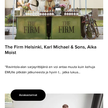
&
Sons,
Aika
Moist
The Firm Helsinki, Karl Michael & Sons, Aika
Moist
“Ravintola-alan sarjayrittäjänä en voi antaa muuta kuin kehuja
EMUlle pitkään jatkuneesta ja hyvin t… jatka lukua...
Asiakastarinat
Avoset:
“EMU
on