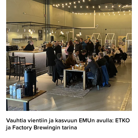
ja
kasvuun
EMUn
avulla:
ETKO
ja
Factory
Brewingin
tarina
Vauhtia vientiin ja kasvuun EMUn avulla: ETKO
ja Factory Brewingin tarina