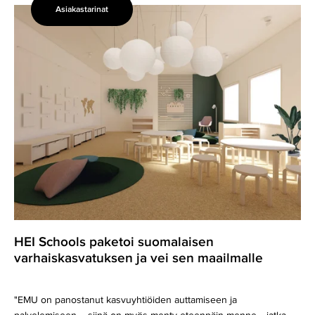
Asiakastarinat
HEI
Schools
paketoi
suomalaisen
varhaiskasvatuksen
ja
vei
sen
maailmalle
HEI Schools paketoi suomalaisen
varhaiskasvatuksen ja vei sen maailmalle
"EMU on panostanut kasvuyhtiöiden auttamiseen ja