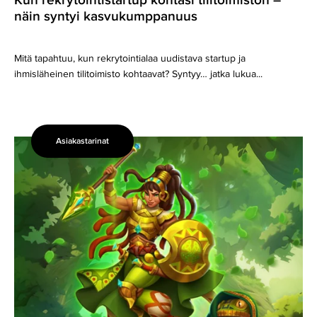
Kun rekrytointistartup kohtasi tilitoimiston –
näin syntyi kasvukumppanuus
Mitä tapahtuu, kun rekrytointialaa uudistava startup ja
ihmisläheinen tilitoimisto kohtaavat? Syntyy… jatka lukua...
Asiakastarinat
Tilitoimisto
peliyhtiön
kasvun
tukena
–
Playsome
löysi
EMUsta
skaalautuvan
kumppanin