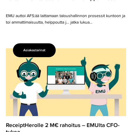
EMU auttoi AFS:ää laittamaan taloushallinnon prosessit kuntoon ja
toi ammattimaisuutta, helppoutta j… jatka lukua...
Asiakastarinat
ReceiptHerolle
2
M€
rahoitus
–
EMUlta
CFO-
tukea
ReceiptHerolle 2 M€ rahoitus – EMUlta CFO-