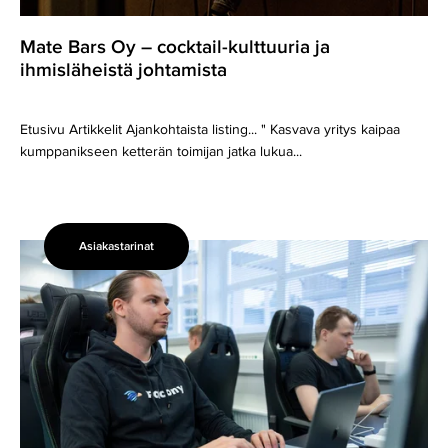
Mate Bars Oy – cocktail-kulttuuria ja
ihmisläheistä johtamista
Etusivu Artikkelit Ajankohtaista listing... " Kasvava yritys kaipaa
kumppanikseen ketterän toimijan jatka lukua...
Asiakastarinat
Falcony
ja
EMU
rakentavat
yhdessä
ketterää
kasvua