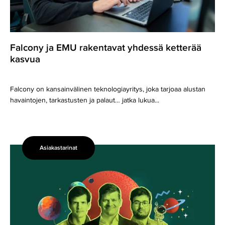
Falcony ja EMU rakentavat yhdessä ketterää
kasvua
Falcony on kansainvälinen teknologiayritys, joka tarjoaa alustan
havaintojen, tarkastusten ja palaut… jatka lukua...
Asiakastarinat
Arctic
Farming
löysi
EMUsta
tilitoimiston
startup-
yrityksen