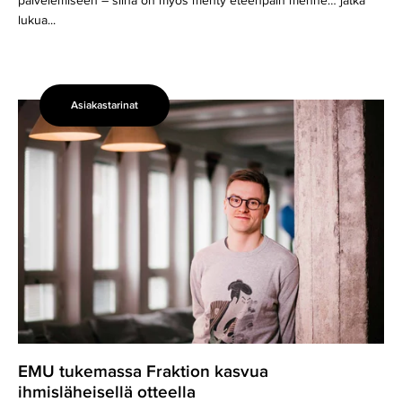
palvelemiseen – siinä on myös menty eteenpäin menne… jatka
lukua...
Asiakastarinat
EMU
tukemassa
Fraktion
kasvua
ihmisläheisellä
otteella
EMU tukemassa Fraktion kasvua
ihmisläheisellä otteella