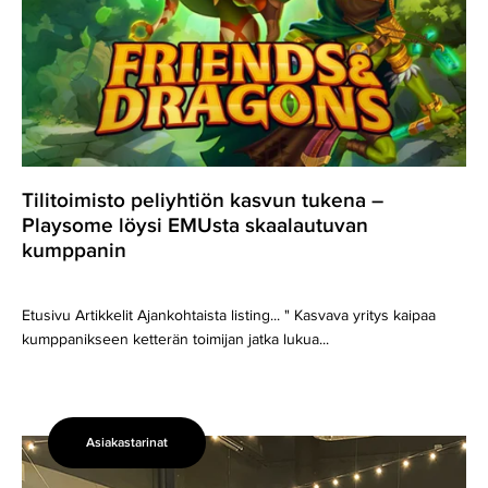
Tilitoimisto peliyhtiön kasvun tukena –
Playsome löysi EMUsta skaalautuvan
kumppanin
Etusivu Artikkelit Ajankohtaista listing... " Kasvava yritys kaipaa
kumppanikseen ketterän toimijan jatka lukua...
Asiakastarinat
Vauhtia
vientiin