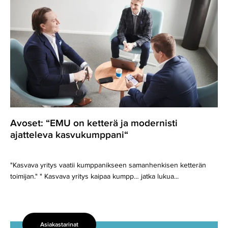
ketterä
ja
modernisti
ajatteleva
kasvukumppani“
Avoset: “EMU on ketterä ja modernisti
ajatteleva kasvukumppani“
"Kasvava yritys vaatii kumppanikseen samanhenkisen ketterän
toimijan." " Kasvava yritys kaipaa kumpp… jatka lukua...
Asiakastarinat
Kulttuurikäsikirja