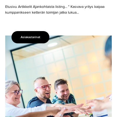
Etusivu Artikkelit Ajankohtaista listing... " Kasvava yritys kaipaa
kumppanikseen ketterän toimijan jatka lukua...
Asiakastarinat
QuantrolOx
–
kvanttitieteen
edelläkävijä
luottaa
EMUun
kasvun
kumppanina