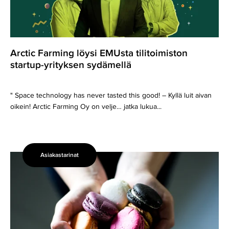
sydämellä
Arctic Farming löysi EMUsta tilitoimiston
startup-yrityksen sydämellä
" Space technology has never tasted this good! – Kyllä luit aivan
oikein! Arctic Farming Oy on velje… jatka lukua...
Asiakastarinat
Konditoria
pH7
haluaa
tehdä
hyvää:
Luvassa