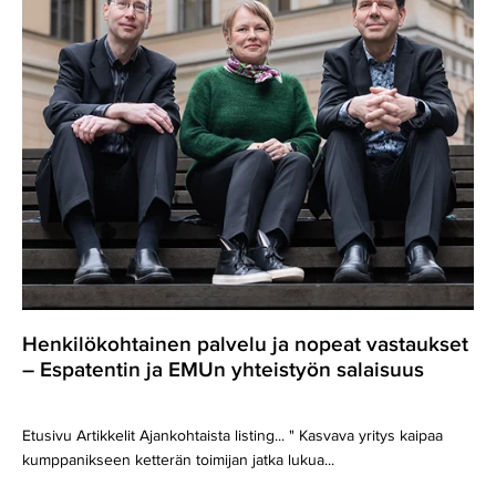
–
Espatentin
ja
EMUn
yhteistyön
salaisuus
Henkilökohtainen palvelu ja nopeat vastaukset
– Espatentin ja EMUn yhteistyön salaisuus
Etusivu Artikkelit Ajankohtaista listing... " Kasvava yritys kaipaa
kumppanikseen ketterän toimijan jatka lukua...