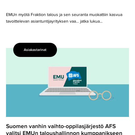
EMUn myötä Fraktion talous ja sen seuranta muokattiin kasvua
tavoittelevan asiantuntijayrityksen vaa… jatka lukua...
Asiakastarinat
Suomen
vanhin
vaihto-
oppilasjärjestö
AFS
valitsi
EMUn
taloushallinnon
kumppanikseen
Suomen vanhin vaihto-oppilasjärjestö AFS
valitsi EMUn taloushallinnon kumppanikseen