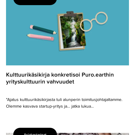
konkretisoi
Puro.earthin
yrityskulttuurin
vahvuudet
Kulttuurikäsikirja konkretisoi Puro.earthin
yrityskulttuurin vahvuudet
"Ajatus kulttuurikäsikirjasta tuli alunperin toimitusjohtajaltamme.
Olemme kasvava startup-yritys ja… jatka lukua...
Asiakastarinat