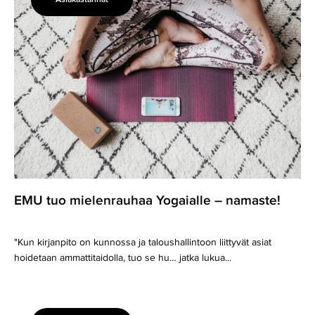
EMU
tuo
mielenrauhaa
Yogaialle
–
namaste!
EMU tuo mielenrauhaa Yogaialle – namaste!
"Kun kirjanpito on kunnossa ja taloushallintoon liittyvät asiat
hoidetaan ammattitaidolla, tuo se hu… jatka lukua...