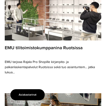
EMU tilitoimisto­kumppanina Ruotsissa
EMU tarjoaa Rajala Pro Shopille kirjanpito- ja
palkanlaskentapalvelut Ruotsissa sekä tuo asiantuntem… jatka
lukua...
Asiakastarinat
Gapps
on