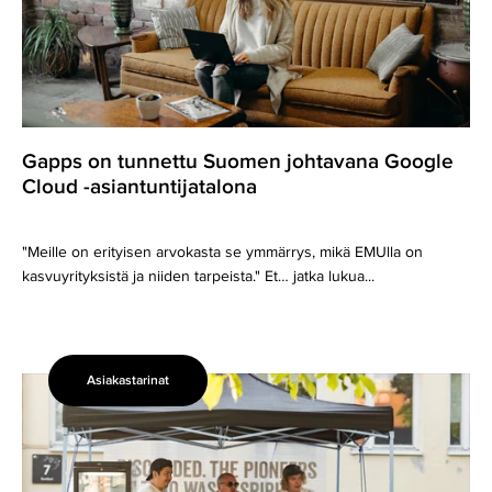
tunnettu
Suomen
johtavana
Google
Cloud
-
Gapps on tunnettu Suomen johtavana Google
asiantuntijatalona
Cloud -asiantuntijatalona
"Meille on erityisen arvokasta se ymmärrys, mikä EMUlla on
kasvuyrityksistä ja niiden tarpeista." Et… jatka lukua...
Asiakastarinat
The
Firm
Helsinki,
Karl
Michael