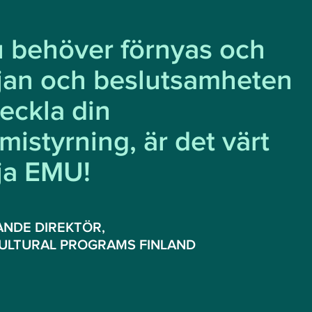
u behöver förnyas och
ljan och beslutsamheten
veckla din
istyrning, är det värt
lja EMU!
ANDE DIREKTÖR,
CULTURAL PROGRAMS FINLAND