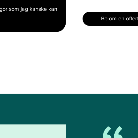
ågor som jag kanske kan
Be om en offer