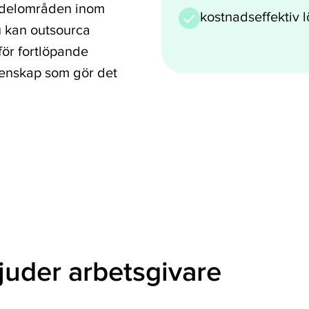
a delområden inom
kostnadseffektiv 
u kan outsourca
för fortlöpande
enskap som gör det
uder arbetsgivare