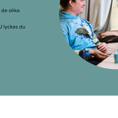
 de olika
U lyckas du