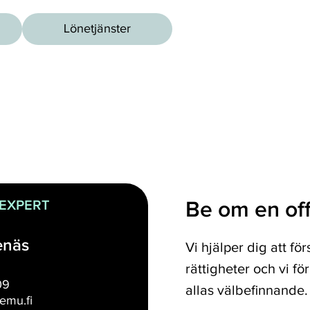
Lönetjänster
Be om en off
 EXPERT
enäs
Vi hjälper dig att fö
rättigheter och vi fö
09
allas välbefinnande.
emu.fi