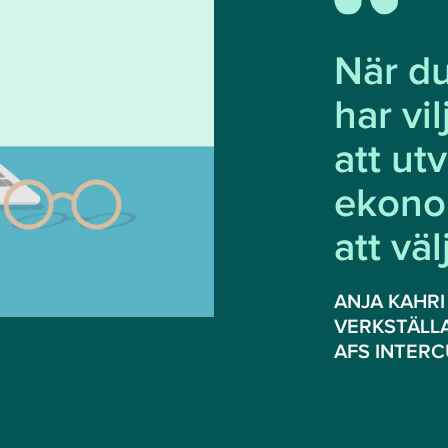
När d
har vi
att ut
ekonom
att vä
ANJA KAHRI
VERKSTÄLL
AFS INTER