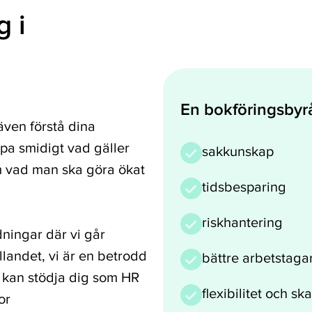
 i
En bokföringsbyr
även förstå dina
öpa smidigt vad gäller
sakkunskap
m vad man ska göra ökat
tidsbesparing
riskhantering
dningar där vi går
llandet, vi är en betrodd
bättre arbetstaga
i kan stödja dig som HR
flexibilitet och s
or