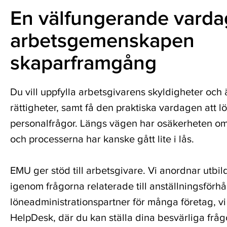
med
Framgångsrika
En välfungerande vardag
tjänster
företagsförvärv
inom
arbetsgemenskapen
ekonomistyrning,
Avveckling
HR,
skaparframgång
av
juridik,
affärsverksamheten
förmögenhetsförvaltning
och
Du vill uppfylla arbetsgivarens skyldigheter och 
skatt.
rättigheter, samt få den praktiska vardagen att l
personalfrågor. Längs vägen har osäkerheten o
och processerna har kanske gått lite i lås.
Läs
EMU ger stöd till arbetsgivare. Vi anordnar utbil
mer
igenom frågorna relaterade till anställningsförhå
löneadministrationspartner för många företag, v
HelpDesk, där du kan ställa dina besvärliga fråg