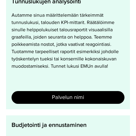
Tunnuslukujen analysointi
analysointi
Autamme sinua määrittelemään tärkeimmät
tunnuslukusi, talouden KPI-mittarit. Räätälöimme
sinulle helppolukuiset talousraportit visuaalisilla
graafeilla, joiden seuranta on helppoa. Teemme
poikkeamista nostot, jotka vaativat reagointiasi.
Tuotamme tarpeelliset raportit esimerkiksi johdolle
työskentelyn tueksi tai konsernille kokonaiskuvan
muodostamiseksi. Tunnet lukusi EMUn avulla!
Palvelun nimi
Budjetointi
Budjetointi ja ennustaminen
ja
ennustaminen