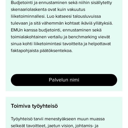
Budjetointi ja ennustaminen sekä niihin sisällytetty
skenaariolaskenta ovat kuin vakuutus
liiketoiminnallesi. Luo katseesi talousluvuissa
tulevaan ja sitä vähemmän kohtaat ikäviä yllätyksiä.
EMUn kanssa budjetointi, ennustaminen sekä
toimialakohtainen vertailu ja benchmarking vievät
sinua kohti liiketoimintasi tavoitteita ja helpottavat
faktapohjaista päätöksentekoa.
Palvelun nimi
Toimiva
Toimiva työyhteisö
työyhteisö
Työyhteisö tarvii menestyäkseen muun muassa
selkeät tavoitteet, jaetun vision, johtamis- ja