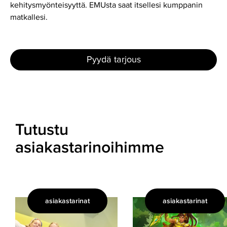
kehitysmyönteisyyttä. EMUsta saat itsellesi kumppanin
matkallesi.
Pyydä tarjous
Tutustu
asiakastarinoihimme
asiakastarinat
asiakastarinat
Kun
Tilitoimisto
rekrytointistartup
peliyhtiön