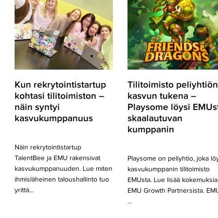
kohtasi
kasvun
tilitoimiston
tukena
–
–
näin
Playsome
syntyi
löysi
kasvukumppanuus
EMUsta
skaalautuvan
kumppanin
Kun rekrytointistartup
Tilitoimisto peliyhtiön
kohtasi tilitoimiston –
kasvun tukena –
näin syntyi
Playsome löysi EMUs
kasvukumppanuus
skaalautuvan
kumppanin
Näin rekrytointistartup
TalentBee ja EMU rakensivat
Playsome on peliyhtio, joka lö
kasvukumppanuuden. Lue miten
kasvukumppanin tilitoimisto
ihmisläheinen taloushallinto tuo
EMUsta. Lue lisää kokemuksia
yrittä…
EMU Growth Partnersista. EM
…