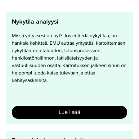
Nykytila-
Nykytila-analyysi
analyysi
Missä yrityksesi on nyt? Jos ei tiedä nykytilaa, on
hankala kehittää. EMU auttaa yritystäsi kartoittamaan
nykytilanteen talouden, talousprosessien,
henkilöstöhallinnon, lakisääteisyyden ja
vastuullisuuden osalta. Kartoituksen jälkeen sinun on
helpompi luoda katse tulevaan ja ottaa
kehitysaskeleita.
Lue lisää
Tunnuslukujen