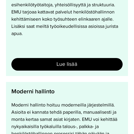
esihenkilötyötaitoja, yhteisöllisyyttä ja struktuuria.
EMU tarjoaa kattavat palvelut henkilöstöhallinnon
kehittämiseen koko työsuhteen elinkaaren ajalle.
Lisäksi saat meiltä työoikeudellisissa asioissa jurista
apua.
Lue lisää
Moderni
Moderni hallinto
hallinto
Moderni hallinto hoituu moderneilla järjestelmillä.
Asioita ei kannata tehdä paperilla, manuaalisesti ja
monta kertaa samat asiat kirjaten. EMU voi kehittää
nykyaikaisilla työkaluilla talous-, palkka- ja
henkilöstöhallinnon prosessisi tähän päivään ja