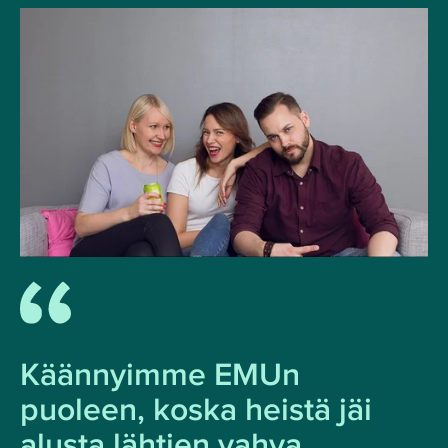
Käännyimme EMUn
puoleen, koska heistä jäi
alusta lähtien vahva