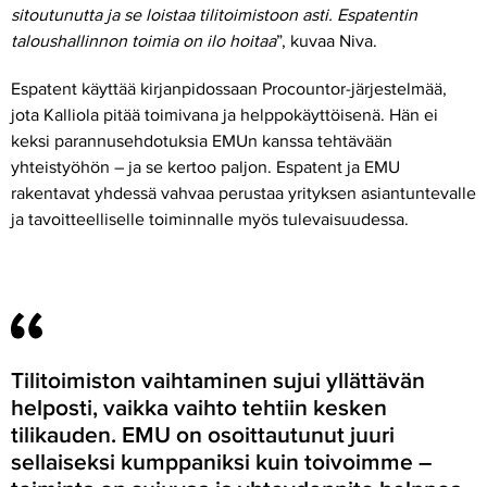
sitoutunutta ja se loistaa tilitoimistoon asti. Espatentin
taloushallinnon toimia on ilo hoitaa
”, kuvaa Niva.
Espatent käyttää kirjanpidossaan Procountor-järjestelmää,
jota Kalliola pitää toimivana ja helppokäyttöisenä. Hän ei
keksi parannusehdotuksia EMUn kanssa tehtävään
yhteistyöhön – ja se kertoo paljon. Espatent ja EMU
rakentavat yhdessä vahvaa perustaa yrityksen asiantuntevalle
ja tavoitteelliselle toiminnalle myös tulevaisuudessa.
Tilitoimiston vaihtaminen sujui yllättävän
helposti, vaikka vaihto tehtiin kesken
tilikauden. EMU on osoittautunut juuri
sellaiseksi kumppaniksi kuin toivoimme –