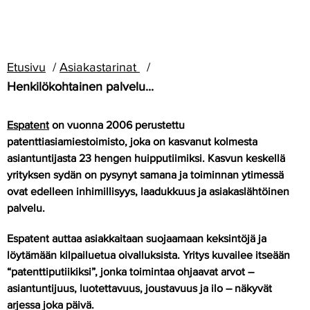
Etusivu
Asiakastarinat
Henkilökohtainen palvelu...
Espatent
on vuonna 2006 perustettu
patenttiasiamiestoimisto, joka on kasvanut kolmesta
asiantuntijasta 23 hengen huipputiimiksi. Kasvun keskellä
yrityksen sydän on pysynyt samana ja toiminnan ytimessä
ovat edelleen inhimillisyys, laadukkuus ja asiakaslähtöinen
palvelu.
Espatent auttaa asiakkaitaan suojaamaan keksintöjä ja
löytämään kilpailuetua oivalluksista. Yritys kuvailee itseään
“patenttiputiikiksi”, jonka toimintaa ohjaavat arvot –
asiantuntijuus, luotettavuus, joustavuus ja ilo – näkyvät
arjessa joka päivä.