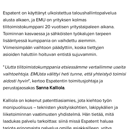
Espatent on käyttänyt ulkoistettua taloushallintopalvelua
alusta alkaen, ja EMU on yrityksen kolmas
tilitoimistokumppani 20 vuotisen yritystaipaleen aikana.
Toiminnan kasvaessa ja sähköisten työkalujen tarpeen
lisääntyessä kumppania on vaihdettu aiemmin.
Viimeisimpään vaihtoon päädyttiin, koska tiettyjen
asioiden haluttiin hoituvan entistä sujuvammin.
"
Uutta tilitoimistokumppania etsiessämme vertailimme useita
vaihtoehtoja. EMUsta välittyi heti tunne, että yhteistyö toimisi
aidosti hyvin
", kertoo Espatentin toimitusjohtaja ja
perustajaosakas
Sanna Kalliola
.
Kalliola on kokenut patenttiasiamies, jota kiehtoo työn
monipuolisuus – teknisten yksityiskohtien, lakipykälien ja
liiketoiminnan vaatimusten yhdistelmä. Hän tietää, mitä
laadukas palvelu tarkoittaa: siinä missä Espatent haluaa
tarjota erinomaista palvelua omille asiakkailleen, yritys