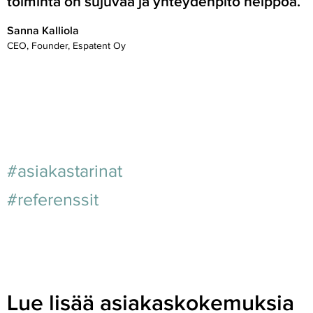
toiminta on sujuvaa ja yhteydenpito helppoa.
Sanna Kalliola
CEO, Founder, Espatent Oy
#asiakastarinat
#referenssit
Lue lisää asiakaskokemuksia