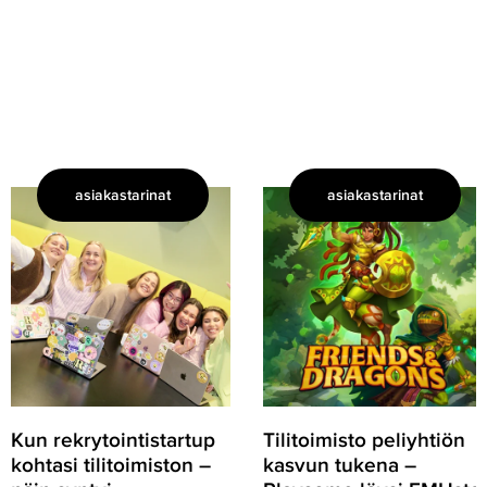
asiakastarinat
asiakastarinat
Kun
Tilitoimisto
rekrytointistartup
peliyhtiön
kohtasi
kasvun
tilitoimiston
tukena
–
–
näin
Playsome
syntyi
löysi
kasvukumppanuus
EMUsta
skaalautuvan
kumppanin
Kun rekrytointistartup
Tilitoimisto peliyhtiön
kohtasi tilitoimiston –
kasvun tukena –