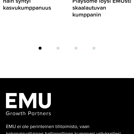
näin syntyi
Playsome löysi EMUsta
kasvukumppanuus
skaalautuvan
kumppanin
EMU ei ole perinteinen tilitoimisto, vaan
kokonaisvaltainen hallinnollinen kumppani yrityksellesi.