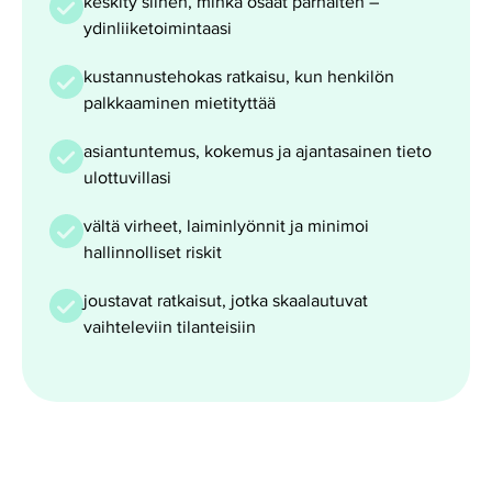
keskity siihen, minkä osaat parhaiten –
ydinliiketoimintaasi
kustannustehokas ratkaisu, kun henkilön
palkkaaminen mietityttää
asiantuntemus, kokemus ja ajantasainen tieto
ulottuvillasi
vältä virheet, laiminlyönnit ja minimoi
hallinnolliset riskit
joustavat ratkaisut, jotka skaalautuvat
vaihteleviin tilanteisiin