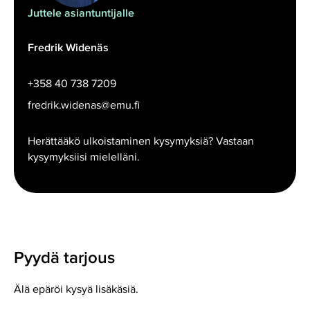
Juttele asiantuntijalle
Fredrik Widenäs
+358 40 738 7209
fredrik.widenas@emu.fi
Herättääkö ulkoistaminen kysymyksiä? Vastaan
kysymyksiisi mielelläni.
Pyydä tarjous
Älä epäröi kysyä lisäkäsiä.