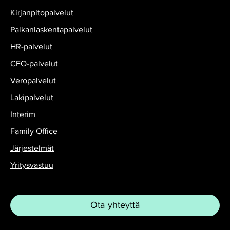
Kirjanpitopalvelut
Palkanlaskentapalvelut
HR-palvelut
CFO-palvelut
Veropalvelut
Lakipalvelut
Interim
Family Office
Järjestelmät
Yritysvastuu
Ota yhteyttä