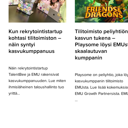
näin
Playsome
syntyi
löysi
kasvukumppanuus
EMUsta
skaalautuvan
kumppanin
Kun rekrytointistartup
Tilitoimisto peliyhtiön
kohtasi tilitoimiston –
kasvun tukena –
näin syntyi
Playsome löysi EMUs
kasvukumppanuus
skaalautuvan
kumppanin
Näin rekrytointistartup
TalentBee ja EMU rakensivat
Playsome on peliyhtio, joka lö
kasvukumppanuuden. Lue miten
kasvukumppanin tilitoimisto
ihmisläheinen taloushallinto tuo
EMUsta. Lue lisää kokemuksia
yrittä…
EMU Growth Partnersista. EM
…