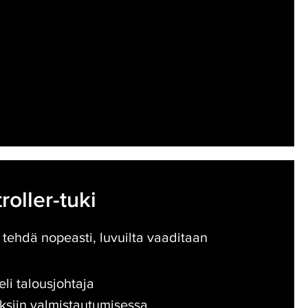
roller-tuki
 tehdä nopeasti, luvuilta vaaditaan
li talousjohtaja
oksiin valmistautumisessa