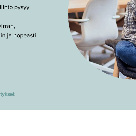
llinto pysyy
irran,
nin ja nopeasti
itykset