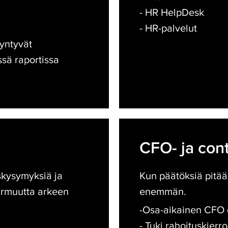
- HR HelpDesk
- HR-palvelut
syntyvät
sä raportissa
CFO-
ja
CFO- ja cont
controller-
tuki
kysymyksiä ja
Kun päätöksiä pitää
varmuutta arkeen
enemmän.
-Osa-aikainen CFO e
- Tuki rahoituskierr