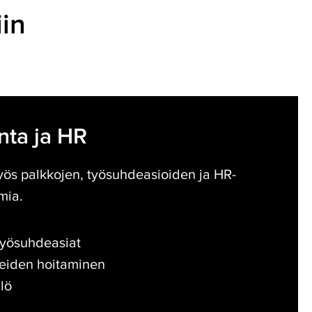
iin
nta ja HR
yös palkkojen, työsuhdeasioiden ja HR-
mia.
työsuhdeasiat
teiden hoitaminen
lö