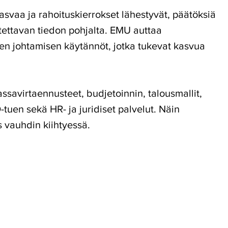
asvaa ja rahoituskierrokset lähestyvät, päätöksiä
tettavan tiedon pohjalta. EMU auttaa
en johtamisen käytännöt, jotka tukevat kasvua
ssavirtaennusteet, budjetoinnin, talousmallit,
O-tuen sekä HR- ja juridiset palvelut. Näin
s vauhdin kiihtyessä.