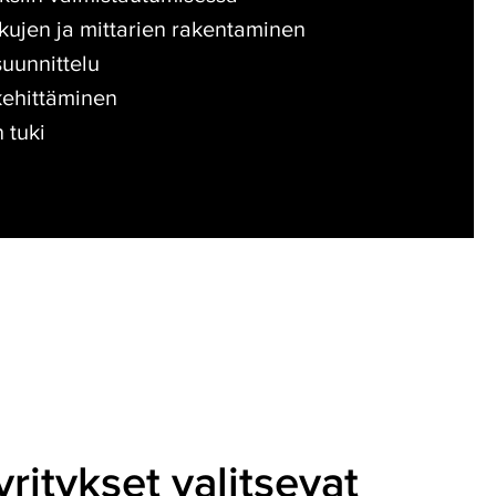
kujen ja mittarien rakentaminen
suunnittelu
kehittäminen
n tuki
ritykset valitsevat