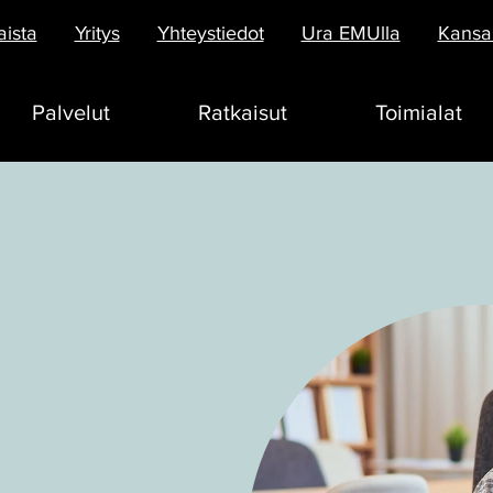
aista
Yritys
Yhteystiedot
Ura EMUlla
Kansai
Palvelut
Ratkaisut
Toimialat