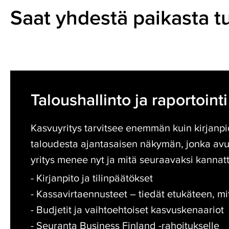
Saat yhdestä paikasta tu
Taloushallinto
ja
Taloushallinto ja raportointi
raportointi
Kasvuyritys tarvitsee enemmän kuin kirjanpi
taloudesta ajantasaisen näkymän, jonka avul
yritys menee nyt ja mitä seuraavaksi kannat
- Kirjanpito ja tilinpäätökset
- Kassavirtaennusteet – tiedät etukäteen, mit
- Budjetit ja vaihtoehtoiset kasvuskenaariot
- Seuranta Business Finland -rahoitukselle