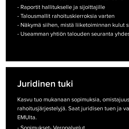
- Raportit hallitukselle ja sijoittajille
- Talousmallit rahoituskierroksia varten
- Näkymä siihen, mistä liiketoiminnan kulut 
- Useamman yhtiön talouden seuranta yhdes
Juridinen
tuki
Juridinen tuki
Kasvu tuo mukanaan sopimuksia, omistajuus
rahoitusjärjestelyjä. Saat juridisen tuen ja 
EMUlta.
- Sopimukset
- Veropalvelut