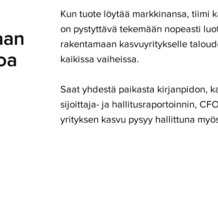
Kun tuote löytää markkinansa, tiimi k
on pystyttävä tekemään nopeasti luo
aan
rakentamaan kasvuyritykselle taloud
oa
kaikissa vaiheissa.
Saat yhdestä paikasta kirjanpidon, ka
sijoittaja- ja hallitusraportoinnin, CF
yrityksen kasvu pysyy hallittuna myö