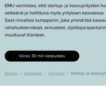
Yrityksen
omistajille
EMU varmistaa, että startup- ja kasvuyritysten ha
Yrityksen
rahoittaminen
selkeänä ja hallittuna myös yrityksen kasvaessa.
Tutustu
Työnantajan
budjetointi
Saat rinnallesi kumppanin, joka ymmärtää kassav
Kasvuyrityksen
asiakaskokemuksiin
velvollisuudet
ja
johtaminen
rahoituskierrokset, ennusteet, sijoittajaraportoin
ja
ennustaminen
Tekemisemme
muuttuvat tilanteet.
oikeudet
keskiössä
Yrityksen
Toimiva
ovat
kansainvälistyminen
Lisäkäsiä
työyhteisö
asiakkaat.
ulkoistamalla
Mutta
Varaa 30 min keskustelu
Muutosneuvottelut
Moderni
annetaan
Moderni
hallinto
asiakkaiden
Haastavat
itsensä
taloushallinto
Etusivu
Asiakkaat
Toimialat
Startup- ja kasvuyr
tilanteet
kertoa!
Tutustu
Onnistuneet
referensseihimme.
yrityskaupat