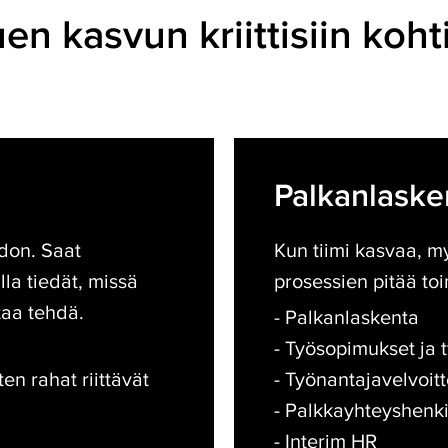
en kasvun kriittisiin koht
Palkanlaskenta
ja
Palkanlaske
HR
don. Saat
Kun tiimi kasvaa, m
la tiedät, missä
prosessien pitää toi
taa tehdä.
- Palkanlaskenta
- Työsopimukset ja 
en rahat riittävät
- Työnantajavelvoit
- Palkkayhteyshenki
- Interim HR