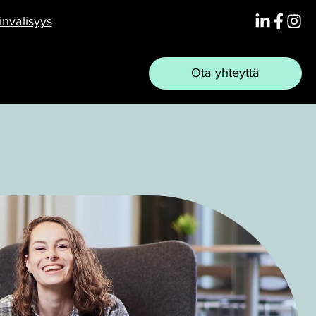
Linkedin
Face
Ins
nvälisyys
Ota yhteyttä