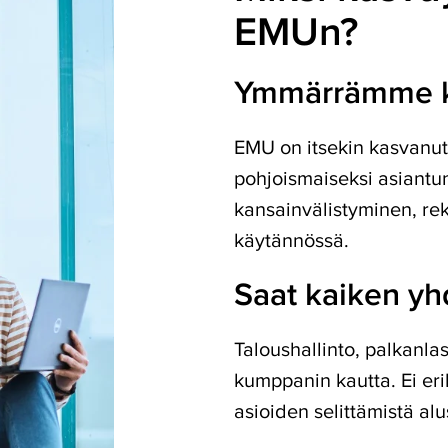
EMUn?
Ymmärrämme 
EMU on itsekin kasvanut
pohjoismaiseksi asiantun
kansainvälistyminen, re
käytännössä.
Saat kaiken yh
Taloushallinto, palkanla
kumppanin kautta. Ei erill
asioiden selittämistä alu