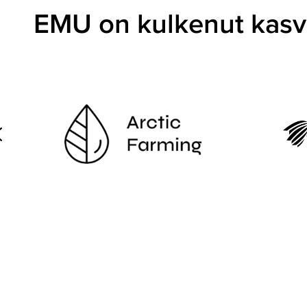
Yritystoiminnan
EMU on kulkenut kasvu
lopettaminen
Lue
lisää