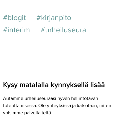
#blogit
#kirjanpito
#interim
#urheiluseura
Kysy matalalla kynnyksellä lisää
Autamme urheiluseuraasi hyvän hallintotavan
toteuttamisessa. Ole yhteyksissä ja katsotaan, miten
voisimme palvella teitä.