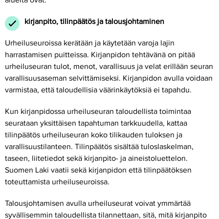
alueita ovat:
kirjanpito, tilinpäätös ja talousjohtaminen
Urheiluseuroissa kerätään ja käytetään varoja lajin
harrastamisen puitteissa. Kirjanpidon tehtävänä on pitää
urheiluseuran tulot, menot, varallisuus ja velat erillään seuran
varallisuusaseman selvittämiseksi. Kirjanpidon avulla voidaan
varmistaa, että taloudellisia väärinkäytöksiä ei tapahdu.
Kun kirjanpidossa urheiluseuran taloudellista toimintaa
seurataan yksittäisen tapahtuman tarkkuudella, kattaa
tilinpäätös urheiluseuran koko tilikauden tuloksen ja
varallisuustilanteen. Tilinpäätös sisältää tuloslaskelman,
taseen, liitetiedot sekä kirjanpito- ja aineistoluettelon.
Suomen Laki vaatii sekä kirjanpidon että tilinpäätöksen
toteuttamista urheiluseuroissa.
Talousjohtamisen avulla urheiluseurat voivat ymmärtää
syvällisemmin taloudellista tilannettaan, sitä, mitä kirjanpito