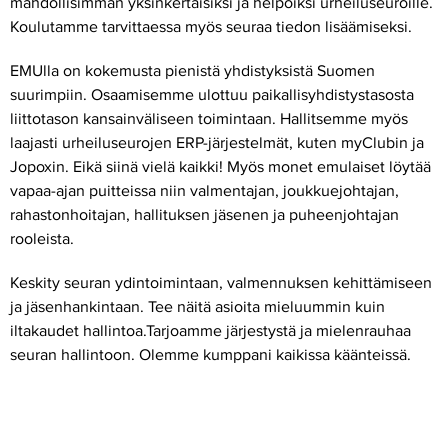
mahdollisimman yksinkertaisiksi ja helpoiksi urheiluseuroille.
Koulutamme tarvittaessa myös seuraa tiedon lisäämiseksi.
EMUlla on kokemusta pienistä yhdistyksistä Suomen
suurimpiin. Osaamisemme ulottuu paikallisyhdistystasosta
liittotason kansainväliseen toimintaan. Hallitsemme myös
laajasti urheiluseurojen ERP-järjestelmät, kuten myClubin ja
Jopoxin. Eikä siinä vielä kaikki! Myös monet emulaiset löytää
vapaa-ajan puitteissa niin valmentajan, joukkuejohtajan,
rahastonhoitajan, hallituksen jäsenen ja puheenjohtajan
rooleista.
Keskity seuran ydintoimintaan, valmennuksen kehittämiseen
ja jäsenhankintaan. Tee näitä asioita mieluummin kuin
iltakaudet hallintoa.Tarjoamme järjestystä ja mielenrauhaa
seuran hallintoon. Olemme kumppani kaikissa käänteissä.