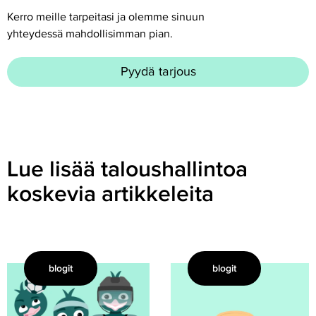
Kerro meille tarpeitasi ja olemme sinuun
yhteydessä mahdollisimman pian.
Pyydä tarjous
Lue lisää taloushallintoa
koskevia artikkeleita
blogit
blogit
Urheiluseura
Urheiluseura,
työnantajana
autamme
–
teitä