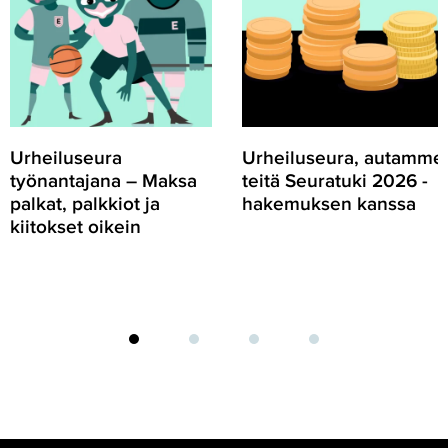
Maksa
Seuratuki
palkat,
2026
palkkiot
-
ja
hakemuksen
kiitokset
kanssa
oikein
Urheiluseura
Urheiluseura, autamme
työnantajana – Maksa
teitä Seuratuki 2026 -
palkat, palkkiot ja
hakemuksen kanssa
kiitokset oikein