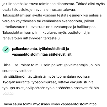
ja tilinpäätös kertovat toiminnan tilanteesta. Tärkeä olisi myös
osata talouslukujen avulla ennustaa tulevaa.
Talousjohtamisen avulla voidaan testata esimerkiksi erilaisia
varojen käyttämisen tai keräämisen skenaarioita, jolloin
urheiluseuran tulevaisuus on turvatumpaa ja hallitunpaa.
Talousjohtamisen piiriin kuuluvat myös budjetointi ja
rahavarojen riittävyyden tarkastelu.
palkanlaskenta, työlainsäädäntö ja
vapaaehtoistoimintaa säätelevät lait
Urheiluseuroissa toimii usein palkattuja valmentajia, jolloin
seuralta vaaditaan
lainsäädännön täyttämistä myös työnantajan roolissa.
Työajanseuranta, työsopimukset, riittävä vakuutusturva,
työlupa-asiat ja ylipäätään työlainsäädäntö nostavat tällöin
päätään.
Harva seura toimii myöskään ilman vapaaehtoistoimintaa.