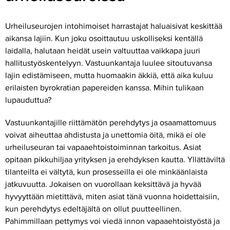
Urheiluseurojen intohimoiset harrastajat haluaisivat keskittää
aikansa lajiin. Kun joku osoittautuu uskolliseksi kentällä
laidalla, halutaan heidät usein valtuuttaa vaikkapa juuri
hallitustyöskentelyyn. Vastuunkantaja luulee sitoutuvansa
lajin edistämiseen, mutta huomaakin äkkiä, että aika kuluu
erilaisten byrokratian papereiden kanssa. Mihin tulikaan
lupauduttua?
Vastuunkantajille riittämätön perehdytys ja osaamattomuus
voivat aiheuttaa ahdistusta ja unettomia öitä, mikä ei ole
urheiluseuran tai vapaaehtoistoiminnan tarkoitus. Asiat
opitaan pikkuhiljaa yrityksen ja erehdyksen kautta. Yllättäviltä
tilanteilta ei vältytä, kun prosesseilla ei ole minkäänlaista
jatkuvuutta. Jokaisen on vuorollaan keksittävä ja hyvää
hyvyyttään mietittävä, miten asiat tänä vuonna hoidettaisiin,
kun perehdytys edeltäjältä on ollut puutteellinen.
Pahimmillaan pettymys voi viedä innon vapaaehtoistyöstä ja