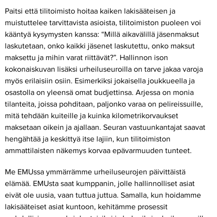
Paitsi että tilitoimisto hoitaa kaiken lakisääteisen ja
muistuttelee tarvittavista asioista, tilitoimiston puoleen voi
kääntyä kysymysten kanssa: “Millä aikavälillä jäsenmaksut
laskutetaan, onko kaikki jäsenet laskutettu, onko maksut
maksettu ja mihin varat riittävät?”. Hallinnon ison
kokonaiskuvan lisäksi urheiluseuroilla on tarve jakaa varoja
myös erilaisiin osiin. Esimerkiksi jokaisella joukkueella ja
osastolla on yleensä omat budjettinsa. Arjessa on monia
tilanteita, joissa pohditaan, paljonko varaa on pelireissuille,
mitä tehdään kuiteille ja kuinka kilometrikorvaukset
maksetaan oikein ja ajallaan. Seuran vastuunkantajat saavat
hengähtää ja keskittyä itse lajiin, kun tilitoimiston
ammattilaisten näkemys korvaa epävarmuuden tunteet.
Me EMUssa ymmärrämme urheiluseurojen päivittäistä
elämää. EMUsta saat kumppanin, jolle hallinnolliset asiat
eivät ole uusia, vaan tuttua juttua. Samalla, kun hoidamme
lakisääteiset asiat kuntoon, kehitämme prosessit