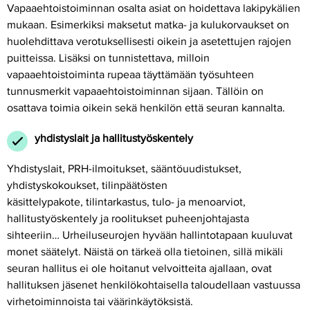
Vapaaehtoistoiminnan osalta asiat on hoidettava lakipykälien
mukaan. Esimerkiksi maksetut matka- ja kulukorvaukset on
huolehdittava verotuksellisesti oikein ja asetettujen rajojen
puitteissa. Lisäksi on tunnistettava, milloin
vapaaehtoistoiminta rupeaa täyttämään työsuhteen
tunnusmerkit vapaaehtoistoiminnan sijaan. Tällöin on
osattava toimia oikein sekä henkilön että seuran kannalta.
yhdistyslait ja hallitustyöskentely
Yhdistyslait, PRH-ilmoitukset, sääntöuudistukset,
yhdistyskokoukset, tilinpäätösten
käsittelypakote, tilintarkastus, tulo- ja menoarviot,
hallitustyöskentely ja roolitukset puheenjohtajasta
sihteeriin… Urheiluseurojen hyvään hallintotapaan kuuluvat
monet säätelyt. Näistä on tärkeä olla tietoinen, sillä mikäli
seuran hallitus ei ole hoitanut velvoitteita ajallaan, ovat
hallituksen jäsenet henkilökohtaisella taloudellaan vastuussa
virhetoiminnoista tai väärinkäytöksistä.