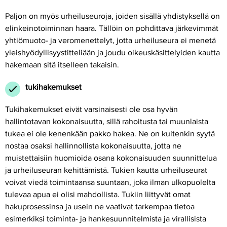
Paljon on myös urheiluseuroja, joiden sisällä yhdistyksellä on
elinkeinotoiminnan haara. Tällöin on pohdittava järkevimmät
yhtiömuoto- ja veromenettelyt, jotta urheiluseura ei menetä
yleishyödyllisyystitteliään ja joudu oikeuskäsittelyiden kautta
hakemaan sitä itselleen takaisin.
tukihakemukset
Tukihakemukset eivät varsinaisesti ole osa hyvän
hallintotavan kokonaisuutta, sillä rahoitusta tai muunlaista
tukea ei ole kenenkään pakko hakea. Ne on kuitenkin syytä
nostaa osaksi hallinnollista kokonaisuutta, jotta ne
muistettaisiin huomioida osana kokonaisuuden suunnittelua
ja urheiluseuran kehittämistä. Tukien kautta urheiluseurat
voivat viedä toimintaansa suuntaan, joka ilman ulkopuolelta
tulevaa apua ei olisi mahdollista. Tukiin liittyvät omat
hakuprosessinsa ja usein ne vaativat tarkempaa tietoa
esimerkiksi toiminta- ja hankesuunnitelmista ja virallisista