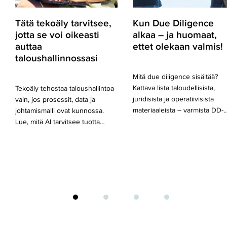
taloushallinnossasi
olekaan
valmis!
Tätä tekoäly tarvitsee,
Kun Due Diligence
jotta se voi oikeasti
alkaa – ja huomaat,
auttaa
ettet olekaan valmis!
taloushallinnossasi
Mitä due diligence sisältää?
Kattava lista taloudellisista,
Tekoäly tehostaa taloushallintoa
juridisista ja operatiivisista
vain, jos prosessit, data ja
materiaaleista – varmista DD-
johtamismalli ovat kunnossa.
Lue, mitä AI tarvitsee tuotta…