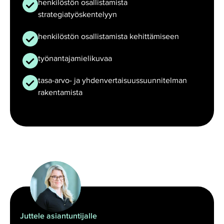
henkilöstön osallistamista
strategiatyöskentelyyn
henkilöstön osallistamista kehittämiseen
työnantajamielikuvaa
tasa-arvo- ja yhdenvertaisuussuunnitelman
rakentamista
Juttele asiantuntijalle