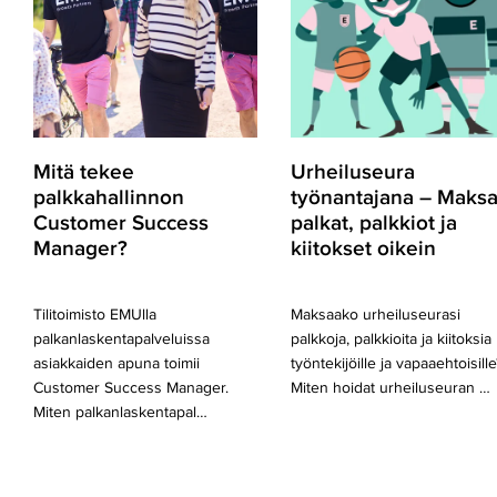
Customer
Maksa
Success
palkat,
Manager?
palkkiot
ja
kiitokset
oikein
Mitä tekee
Urheiluseura
palkkahallinnon
työnantajana – Maks
Customer Success
palkat, palkkiot ja
Manager?
kiitokset oikein
Tilitoimisto EMUlla
Maksaako urheiluseurasi
palkanlaskentapalveluissa
palkkoja, palkkioita ja kiitoksia
asiakkaiden apuna toimii
työntekijöille ja vapaaehtoisille
Customer Success Manager.
Miten hoidat urheiluseuran …
Miten palkanlaskentapal…