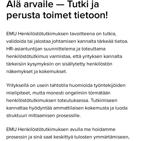
Älä arvaile — Tutki ja
perusta toimet tietoon!
EMU Henkilöstötutkimuksen tavoitteena on tutkia,
validoida tai jalostaa johtamisen kannalta tärkeää tietoa.
HR-asiantuntijan suunnittelema ja toteuttama
henkilöstötutkimus varmistaa, että yrityksen kannalta
tärkeisiin kysymyksiin on sisällytetty henkilöstön
näkemykset ja kokemukset.
Yrityksellä on usein tahtotila huomioida työntekijöiden
mielipiteet, mutta monesti ongelmiin törmätään
henkilöstötutkimuksen toteutuksessa. Tutkimiseen
kannattaa hyödyntää ammattilaisen kokemusta ja luoda
struktuuri mittaamisen prosessille.
EMU Henkilöstötutkimuksen avulla me hoidamme
prosessin ja sinä saat keskittyä tulosten ymmärtämiseen,