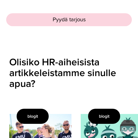
Pyydä tarjous
Olisiko HR-aiheisista
artikkeleistamme sinulle
apua?
blogit
blogit
Mitä
Urheiluseura
tekee
työnantajana
palkkahallinnon
–