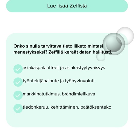
Lue lisää Zeffistä
Onko sinulla tarvittava tieto liiketoimintasi
menestykseksi? Zeffillä keräät datan hallitusti.
asiakaspalautteet ja asiakastyytyväisyys
työntekijäpalaute ja työhyvinvointi
markkinatutkimus, brändimielikuva
tiedonkeruu, kehittäminen, päätöksenteko