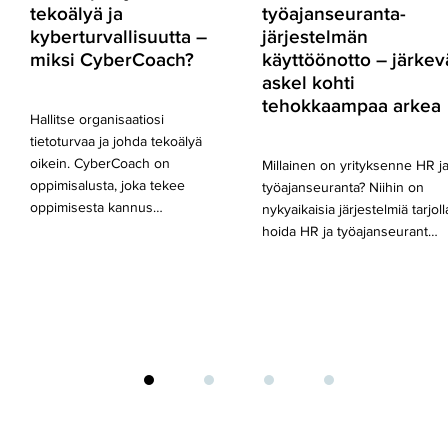
tekoälyä ja
työajanseuranta­­
kyberturvallisuutta –
järjestelmän
miksi CyberCoach?
käyttöönotto – järkev
askel kohti
tehokkaampaa arkea
Hallitse organisaatiosi
tietoturvaa ja johda tekoälyä
oikein. CyberCoach on
Millainen on yrityksenne HR j
oppimisalusta, joka tekee
työajanseuranta? Niihin on
oppimisesta kannus…
nykyaikaisia järjestelmiä tarjoll
hoida HR ja työajanseurant…