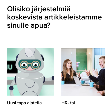
Olisiko järjestelmiä
koskevista artikkeleistamme
sinulle apua?
Uusi
HR-
tapa
tai
ajatella
työajanseuranta­­järjestelm
tekoälyä
käyttöönotto
ja
–
kyberturvallisuutta
järkevä
–
askel
miksi
kohti
CyberCoach?
tehokkaampaa
arkea
Uusi tapa ajatella
HR- tai