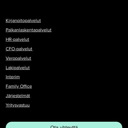
Kirjanpitopalvelut
Palkanlaskentapalvelut
HR-palvelut
CFO-palvelut
Veropalvelut
Lakipalvelut
Interim
Family Office
Järjestelmät
Yritysvastuu
Ota yhteyttä