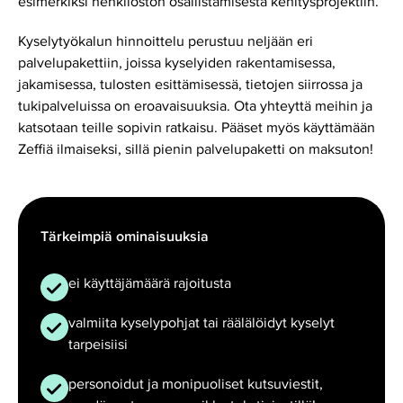
esimerkiksi henkilöstön osallistamisesta kehitysprojektiin.
Kyselytyökalun hinnoittelu perustuu neljään eri
palvelupakettiin, joissa kyselyiden rakentamisessa,
jakamisessa, tulosten esittämisessä, tietojen siirrossa ja
tukipalveluissa on eroavaisuuksia. Ota yhteyttä meihin ja
katsotaan teille sopivin ratkaisu. Pääset myös käyttämään
Zeffiä ilmaiseksi, sillä pienin palvelupaketti on maksuton!
Tärkeimpiä ominaisuuksia
ei käyttäjämäärä rajoitusta
valmiita kyselypohjat tai räälälöidyt kyselyt
tarpeisiisi
personoidut ja monipuoliset kutsuviestit,