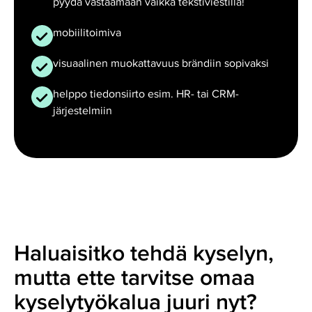
pyydä vastaamaan vaikka tekstiviestillä!
mobiilitoimiva
visuaalinen muokattavuus brändiin sopivaksi
helppo tiedonsiirto esim. HR- tai CRM-
järjestelmiin
Haluaisitko tehdä kyselyn,
mutta ette tarvitse omaa
kyselytyökalua juuri nyt?