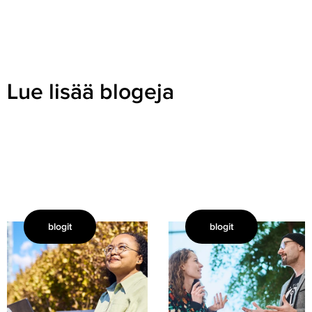
Lue lisää blogeja
blogit
blogit
Tätä
Kun
tekoäly
Due
tarvitsee,
Diligence
jotta
alkaa
se
–