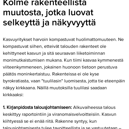
Kolme rakenteellista
muutosta, jotka luovat
selkeyttä ja näkyvyyttä
Kasvuyritykset harvoin kompastuvat huolimattomuuteen. Ne
kompastuvat siihen, etteivät talouden rakenteet ole
kehittyneet kasvun ja sitä seuraavan liiketoiminnan
monimutkaistumisen mukana. Kun tiimi kasvaa kymmenestä
viiteenkymmeneen, jokainen huonoon tietoon perustuva
päätös moninkertaistuu. Rakenteissa ei ole kyse
byrokratiasta, vaan "tuulilasin" luomisesta, jotta tie eteenpäin
näkyy kirkkaana. Näillä muutoksilla tuulilasi saadaan
kirkkaaksi:
1. Kirjanpidosta talousjohtamiseen:
Alkuvaiheessa talous
keskittyy raportointiin ja viranomaisvelvoitteisiin. Kasvun
kiihtyessä se ei enää riitä. Rakenne syntyy, kun
talousjohtamisesta tulee tavoitteellista ja se vastuutetaan –