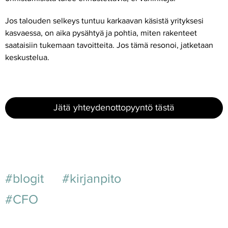
Jos talouden selkeys tuntuu karkaavan käsistä yrityksesi
kasvaessa, on aika pysähtyä ja pohtia, miten rakenteet
saataisiin tukemaan tavoitteita. Jos tämä resonoi, jatketaan
keskustelua.
Jätä yhteydenottopyyntö tästä
#blogit
#kirjanpito
#CFO