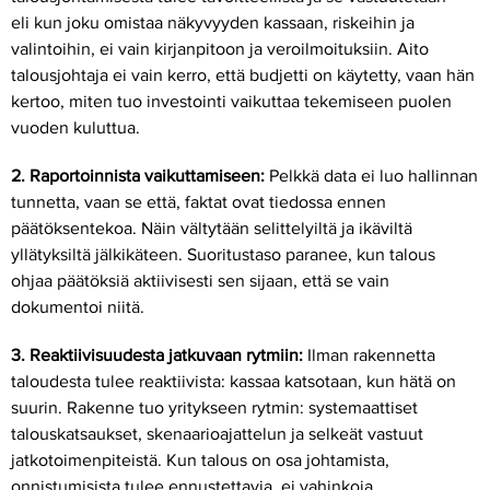
eli kun joku omistaa näkyvyyden kassaan, riskeihin ja
valintoihin, ei vain kirjanpitoon ja veroilmoituksiin. Aito
talousjohtaja ei vain kerro, että budjetti on käytetty, vaan hän
kertoo, miten tuo investointi vaikuttaa tekemiseen puolen
vuoden kuluttua.
2. Raportoinnista vaikuttamiseen:
Pelkkä data ei luo hallinnan
tunnetta, vaan se että,
faktat ovat tiedossa ennen
päätöksentekoa. Näin vältytään selittelyiltä ja ikäviltä
yllätyksiltä jälkikäteen. Suoritustaso paranee, kun talous
ohjaa päätöksiä aktiivisesti sen sijaan, että se vain
dokumentoi niitä.
3. Reaktiivisuudesta jatkuvaan rytmiin:
Ilman rakennetta
taloudesta tulee reaktiivista: kassaa katsotaan, kun hätä on
suurin. Rakenne tuo yritykseen rytmin: systemaattiset
talouskatsaukset, skenaarioajattelun ja selkeät vastuut
jatkotoimenpiteistä. Kun talous on osa johtamista,
onnistumisista tulee ennustettavia, ei vahinkoja.