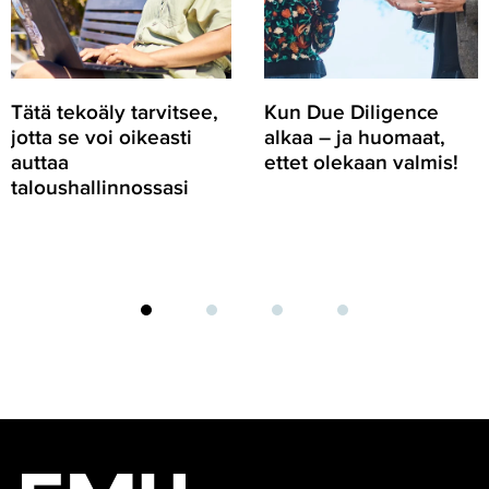
voi
ja
oikeasti
huomaat,
auttaa
ettet
taloushallinnossasi
olekaan
valmis!
Tätä tekoäly tarvitsee,
Kun Due Diligence
jotta se voi oikeasti
alkaa – ja huomaat,
auttaa
ettet olekaan valmis!
taloushallinnossasi