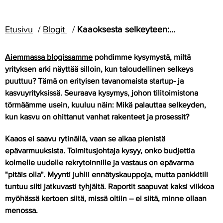
Etusivu
Blogit
Kaaoksesta selkeyteen:...
Aiemmassa blogissamme
pohdimme kysymystä,
miltä
yrityksen arki näyttää silloin, kun taloudellinen selkeys
puuttuu? Tämä on erityisen tavanomaista startup- ja
kasvuyrityksissä.
Seuraava kysymys, johon tilitoimistona
törmäämme usein, kuuluu näin: Mikä palauttaa selkeyden,
kun kasvu on ohittanut vanhat rakenteet ja prosessit?
Kaaos ei saavu rytinällä, vaan se alkaa pienistä
epävarmuuksista. Toimitusjohtaja kysyy, onko budjettia
kolmelle uudelle rekrytoinnille ja vastaus on epävarma
"pitäis olla". Myynti juhlii ennätyskauppoja, mutta pankkitili
tuntuu silti jatkuvasti tyhjältä. Raportit saapuvat kaksi viikkoa
myöhässä kertoen siitä, missä oltiin – ei siitä, minne ollaan
menossa.