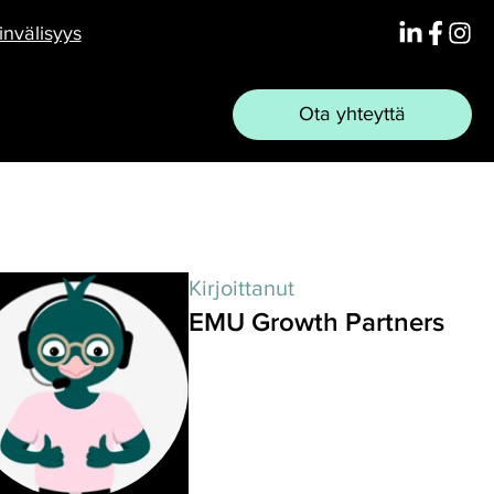
Linkedin
Face
Ins
nvälisyys
Ota yhteyttä
Kirjoittanut
EMU Growth Partners