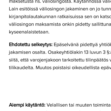
maksetusta ns. väliosingosta. Käytännössä väli
Lain esitöissä väliosingon jakaminen on jo tun
kirjanpitolautakunnan ratkaisuissa sen on katso
väliosingon maksamista onkin pidetty sallittuna,
kyseenalaistetaan.
Ehdotettu selkeytys:
Epäselvänä pidettyä yhtiö
jakamisen osalta. Osakeyhtiölakin 13 luvun 3 
siitä, että varojenjakoon tarkoitettu tilinpäätö
tilikaudelta. Muutos poistaisi oikeudellista e
Aiempi käytäntö:
Velallisen tai muuten toimint