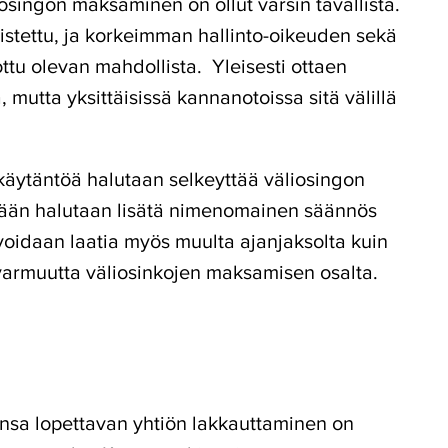
osingon maksaminen on ollut varsin tavallista.
nistettu, ja korkeimman hallinto-oikeuden sekä
ttu olevan mahdollista. Yleisesti ottaen
 mutta yksittäisissä kannanotoissa sitä välillä
käytäntöä halutaan selkeyttää väliosingon
§:ään halutaan lisätä nimenomainen säännös
s voidaan laatia myös muulta ajanjaksolta kuin
pävarmuutta väliosinkojen maksamisen osalta.
ansa lopettavan yhtiön lakkauttaminen on