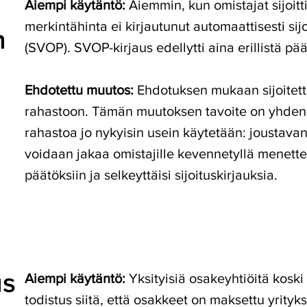
Aiempi käytäntö:
Aiemmin, kun omistajat sijoit
merkintähinta ei kirjautunut automaattisesti 
n
(SVOP). SVOP-kirjaus edellytti aina erillistä pä
Ehdotettu muutos:
Ehdotuksen mukaan sijoitettu
rahastoon. Tämän muutoksen tavoite on yhden
rahastoa jo nykyisin usein käytetään: joustava
voidaan jakaa omistajille kevennetyllä menettely
päätöksiin ja selkeyttäisi sijoituskirjauksia.
us
Aiempi käytäntö:
Yksityisiä osakeyhtiöitä koski 
todistus siitä, että osakkeet on maksettu yrit