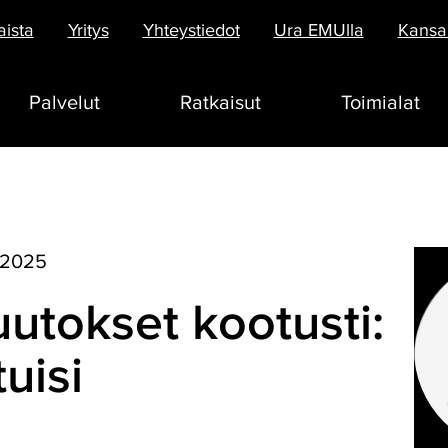
aista
Yritys
Yhteystiedot
Ura EMUlla
Kansai
Palvelut
Ratkaisut
Toimialat
1.2025
utokset kootusti:
uisi