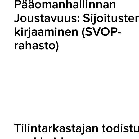
Pääomanhallinnan
Joustavuus: Sijoituste
kirjaaminen (SVOP-
rahasto)
Tilintarkastajan todist