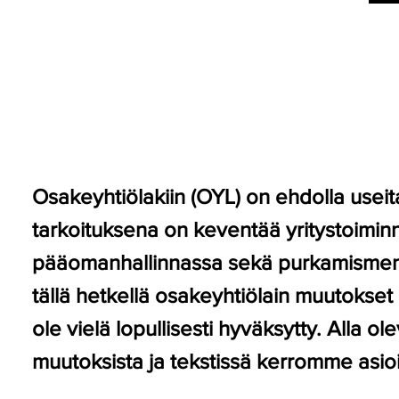
Osakeyhtiölakiin (OYL) on ehdolla useit
tarkoituksena on keventää yritystoiminna
pääomanhallinnassa sekä purkamismene
tällä hetkellä osakeyhtiölain muutokset 
ole vielä lopullisesti hyväksytty. Alla ol
muutoksista ja tekstissä kerromme asio