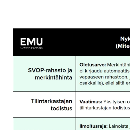
Yritystoiminnan
lopettaminen
Lue
lisää