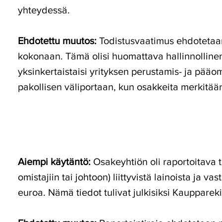
yhteydessä.
Ehdotettu muutos:
Todistusvaatimus ehdotetaan 
kokonaan. Tämä olisi huomattava hallinnollinen 
yksinkertaistaisi yrityksen perustamis- ja pää
pakollisen väliportaan, kun osakkeita merkitää
Aiempi käytäntö:
Osakeyhtiön oli raportoitava t
omistajiin tai johtoon) liittyvistä lainoista ja v
euroa. Nämä tiedot tulivat julkisiksi Kaupparek