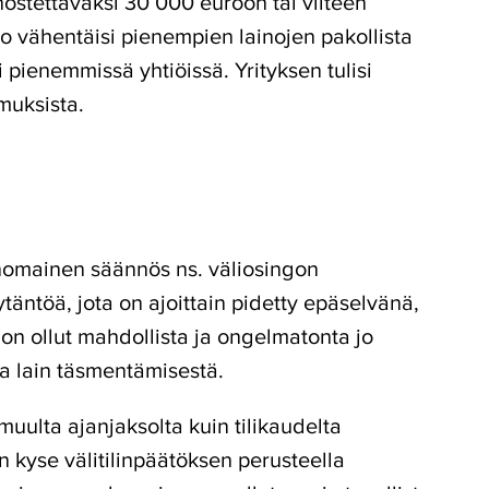
ostettavaksi 30 000 euroon tai viiteen
o vähentäisi pienempien lainojen pakollista
ti pienemmissä yhtiöissä. Yrityksen tulisi
muksista.
nomainen säännös ns. väliosingon
täntöä, jota on ajoittain pidetty epäselvänä,
n ollut mahdollista ja ongelmatonta jo
ea lain täsmentämisestä.
ulta ajanjaksolta kuin tilikaudelta
on kyse välitilinpäätöksen perusteella