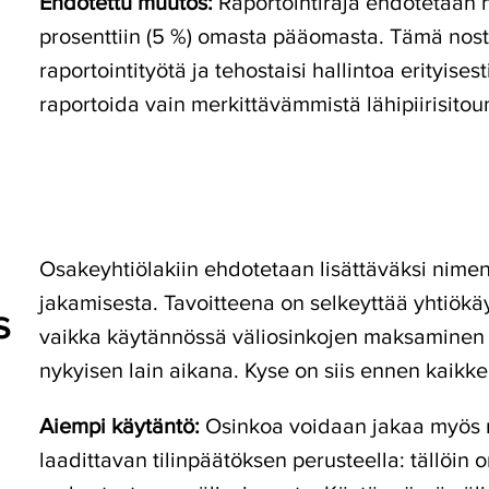
Ehdotettu muutos:
Raportointiraja ehdotetaan n
prosenttiin (5 %) omasta pääomasta. Tämä nost
raportointityötä ja tehostaisi hallintoa erityises
raportoida vain merkittävämmistä lähipiirisitou
Osakeyhtiölakiin ehdotetaan lisättäväksi nime
jakamisesta. Tavoitteena on selkeyttää yhtiökäy
s
vaikka käytännössä väliosinkojen maksaminen o
nykyisen lain aikana. Kyse on siis ennen kaikk
Aiempi käytäntö:
Osinkoa voidaan jakaa myös mu
laadittavan tilinpäätöksen perusteella: tällöin 