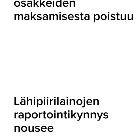
osakkeiden
maksamisesta poistuu
Lähipiirilainojen
raportointikynnys
nousee