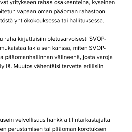
tivat yritykseen rahaa osakeanteina, kyseinen
sijoitetun vapaan oman pääoman rahastoon
ätöstä yhtiökokouksessa tai hallituksessa.
 raha kirjattaisiin oletusarvoisesti SVOP-
mukaistaa lakia sen kanssa, miten SVOP-
na pääomanhallinnan välineenä, josta varoja
llä. Muutos vähentäisi tarvetta erillisiin
usein velvollisuus hankkia tilintarkastajalta
yksen perustamisen tai pääoman korotuksen