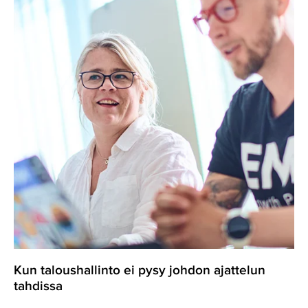
ei
pysy
johdon
ajattelun
tahdissa
Kun taloushallinto ei pysy johdon ajattelun
tahdissa