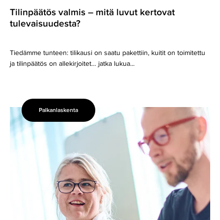
Tilinpäätös valmis – mitä luvut kertovat
tulevaisuudesta?
Tiedämme tunteen: tilikausi on saatu pakettiin, kuitit on toimitettu
ja tilinpäätös on allekirjoitet… jatka lukua...
Palkanlaskenta
HR
ja
palkanlaskenta
yhdessä
–
kasvuyrityksen
arki
sujuu