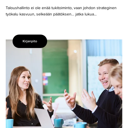
Taloushallinto ei ole enää tukitoiminto, vaan johdon strateginen
työkalu kasvuun, selkeään päätöksen… jatka lukua...
Kirjanpito
Eikö
nykyisen
tilitoimistosi
malli
skaalaudu
kasvun
tueksi?