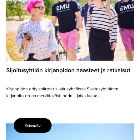
ja
ratkaisut
Sijoitusyhtiön kirjanpidon haasteet ja ratkaisut
Kirjanpidon erityispiirteet sijoitusyhtiöissä Sijoitusyhtiöiden
kirjanpito eroaa merkittävästi perin… jatka lukua...
Kirjanpito
Kiinteähintaiset
kirjanpitopaketit