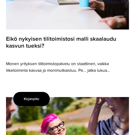
Eikö nykyisen tilitoimistosi malli skaalaudu
kasvun tueksi?
Monen yrityksen tilitoimistopalvelu on staattinen, vaikka
liiketoiminta kasvaa ja monimutkaistuu. Pe… jatka lukua...
Kirjanpito
Kirjanpidon
merkitys
sijoitusyhtiön
menestykselle