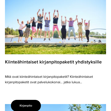
yhdistyksille
Kiinteähintaiset kirjanpitopaketit yhdistyksille
Mitä ovat kiinteähintaiset kirjanpitopaketit? Kiinteähintaiset
kirjanpitopaketit ovat palvelukokonai… jatka lukua...
Kirjanpito
Miksi