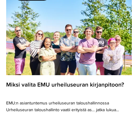
valita
EMU
urheiluseuran
kirjanpitoon?
Miksi valita EMU urheiluseuran kirjanpitoon?
EMU:n asiantuntemus urheiluseuran taloushallinnossa
Urheiluseuran taloushallinto vaatii erityistä as… jatka lukua...