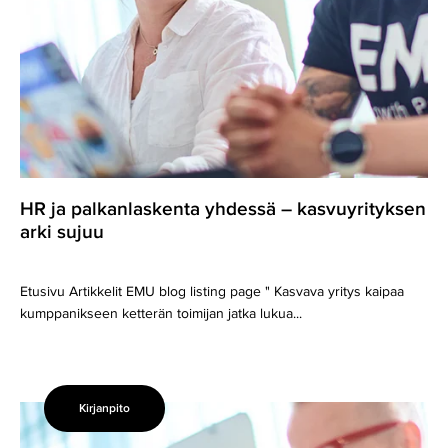
HR ja palkanlaskenta yhdessä – kasvuyrityksen
arki sujuu
Etusivu Artikkelit EMU blog listing page " Kasvava yritys kaipaa
kumppanikseen ketterän toimijan jatka lukua...
Kirjanpito
Kun
taloushallinto