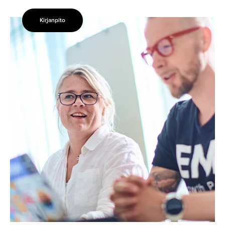
Kirjanpito
Tilinpäätös
valmis
–
mitä
luvut
kertovat
tulevaisuudesta?