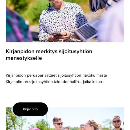
Kirjanpidon merkitys sijoitusyhtiön
menestykselle
Kirjanpidon perusperiaatteet sijoitusyhtiön näkökulmasta
Kirjanpito on sijoitusyhtiön taloudenhallin… jatka lukua...
Kirjanpito
Sijoitusyhtiön
kirjanpidon
haasteet