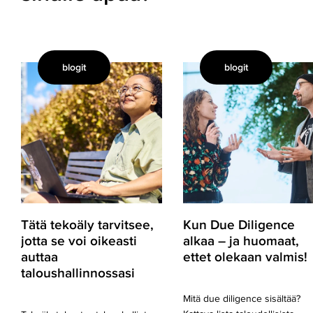
blogit
blogit
Tätä
Kun
tekoäly
Due
tarvitsee,
Diligence
jotta
alkaa
se
–
voi
ja
oikeasti
huomaat,
auttaa
ettet
taloushallinnossasi
olekaan
valmis!
Tätä tekoäly tarvitsee,
Kun Due Diligence
jotta se voi oikeasti
alkaa – ja huomaat,
auttaa
ettet olekaan valmis!
taloushallinnossasi
Mitä due diligence sisältää?