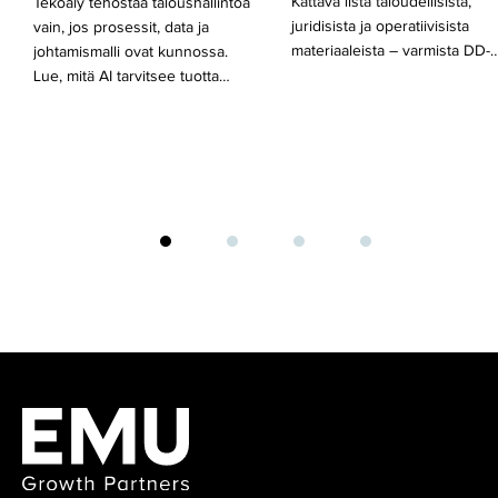
Kattava lista taloudellisista,
Tekoäly tehostaa taloushallintoa
juridisista ja operatiivisista
vain, jos prosessit, data ja
materiaaleista – varmista DD-
johtamismalli ovat kunnossa.
Lue, mitä AI tarvitsee tuotta…