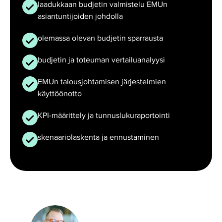
laadukkaan budjetin valmistelu EMUn
asiantuntijoiden johdolla
olemassa olevan budjetin sparrausta
budjetin ja toteuman vertailuanalyysi
EMUn talousjohtamisen järjestelmien
käyttöönotto
KPI-määrittely ja tunnuslukuraportointi
skenaariolaskenta ja ennustaminen