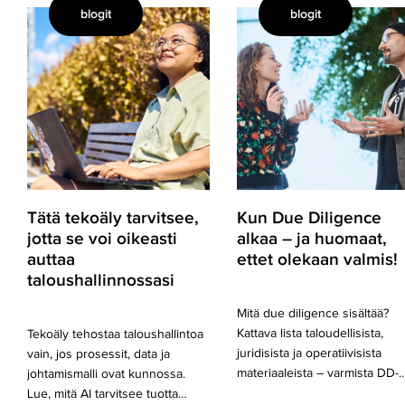
blogit
blogit
Tätä
Kun
tekoäly
Due
tarvitsee,
Diligence
jotta
alkaa
se
–
voi
ja
oikeasti
huomaat,
auttaa
ettet
taloushallinnossasi
olekaan
valmis!
Tätä tekoäly tarvitsee,
Kun Due Diligence
jotta se voi oikeasti
alkaa – ja huomaat,
auttaa
ettet olekaan valmis!
taloushallinnossasi
Mitä due diligence sisältää?
Kattava lista taloudellisista,
Tekoäly tehostaa taloushallintoa
juridisista ja operatiivisista
vain, jos prosessit, data ja
materiaaleista – varmista DD-
johtamismalli ovat kunnossa.
Lue, mitä AI tarvitsee tuotta…