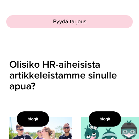
Pyydä tarjous
Olisiko HR-aiheisista
artikkeleistamme sinulle
apua?
blogit
blogit
Mitä
Urheiluseura
tekee
työnantajana
palkkahallinnon
–