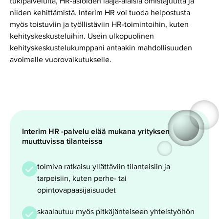
tukipalveluita, HR-asioiden laaja-alaisia omistajuutta ja
niiden kehittämistä. Interim HR voi tuoda helpostusta
myös toistuviin ja työllistäviin HR-toimintoihin, kuten
kehityskeskusteluihin. Usein ulkopuolinen
kehityskeskustelukumppani antaakin mahdollisuuden
avoimelle vuorovaikutukselle.
Interim HR -palvelu elää mukana yrityksen
muuttuvissa tilanteissa
toimiva ratkaisu yllättäviin tilanteisiin ja
tarpeisiin, kuten perhe- tai
opintovapaasijaisuudet
skaalautuu myös pitkäjänteiseen yhteistyöhön