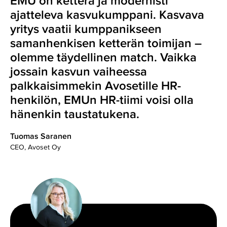
EMU on ketterä ja modernisti
ajatteleva kasvukumppani. Kasvava
yritys vaatii kumppanikseen
samanhenkisen ketterän toimijan –
olemme täydellinen match. Vaikka
jossain kasvun vaiheessa
palkkaisimmekin Avosetille HR-
henkilön, EMUn HR-tiimi voisi olla
hänenkin taustatukena.
Tuomas Saranen
CEO, Avoset Oy