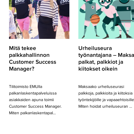
Customer
Maksa
Success
palkat,
Manager?
palkkiot
ja
kiitokset
oikein
Mitä tekee
Urheiluseura
palkkahallinnon
työnantajana – Maks
Customer Success
palkat, palkkiot ja
Manager?
kiitokset oikein
Tilitoimisto EMUlla
Maksaako urheiluseurasi
palkanlaskentapalveluissa
palkkoja, palkkioita ja kiitoksia
asiakkaiden apuna toimii
työntekijöille ja vapaaehtoisille
Customer Success Manager.
Miten hoidat urheiluseuran …
Miten palkanlaskentapal…