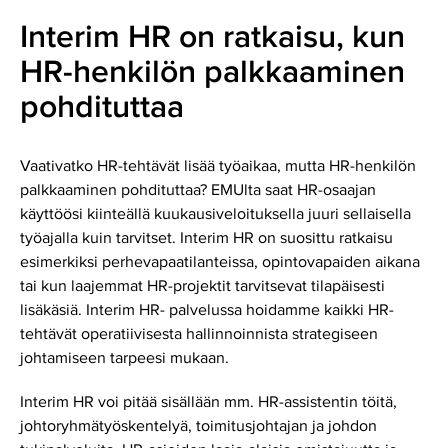
Interim HR on ratkaisu, kun
HR-henkilön palkkaaminen
pohdituttaa
Vaativatko HR-tehtävät lisää työaikaa, mutta HR-henkilön
palkkaaminen pohdituttaa? EMUlta saat HR-osaajan
käyttöösi kiinteällä kuukausiveloituksella juuri sellaisella
työajalla kuin tarvitset. Interim HR on suosittu ratkaisu
esimerkiksi perhevapaatilanteissa, opintovapaiden aikana
tai kun laajemmat HR-projektit tarvitsevat tilapäisesti
lisäkäsiä. Interim HR- palvelussa hoidamme kaikki HR-
tehtävät operatiivisesta hallinnoinnista strategiseen
johtamiseen tarpeesi mukaan.
Interim HR voi pitää sisällään mm. HR-assistentin töitä,
johtoryhmätyöskentelyä, toimitusjohtajan ja johdon