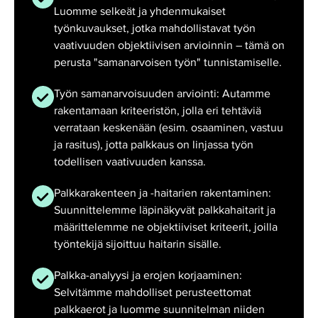
Luomme selkeät ja yhdenmukaiset
työnkuvaukset, jotka mahdollistavat työn
vaativuuden objektiivisen arvioinnin – tämä on
perusta "samanarvoisen työn" tunnistamiselle.
Työn samanarvoisuuden arviointi: Autamme
rakentamaan kriteeristön, jolla eri tehtäviä
verrataan keskenään (esim. osaaminen, vastuu
ja rasitus), jotta palkkaus on linjassa työn
todellisen vaativuuden kanssa.
Palkkarakenteen ja -haitarien rakentaminen:
Suunnittelemme läpinäkyvät palkkahaitarit ja
määrittelemme ne objektiiviset kriteerit, joilla
työntekijä sijoittuu haitarin sisälle.
Palkka-analyysi ja erojen korjaaminen:
Selvitämme mahdolliset perusteettomat
palkkaerot ja luomme suunnitelman niiden