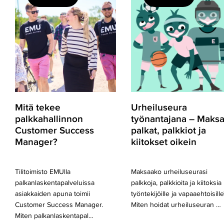
tekee
työnantajana
palkkahallinnon
–
Customer
Maksa
Success
palkat,
Manager?
palkkiot
ja
kiitokset
oikein
Mitä tekee
Urheiluseura
palkkahallinnon
työnantajana – Maks
Customer Success
palkat, palkkiot ja
Manager?
kiitokset oikein
Tilitoimisto EMUlla
Maksaako urheiluseurasi
palkanlaskentapalveluissa
palkkoja, palkkioita ja kiitoksia
asiakkaiden apuna toimii
työntekijöille ja vapaaehtoisille
Customer Success Manager.
Miten hoidat urheiluseuran …
Miten palkanlaskentapal…