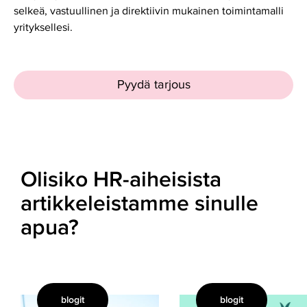
selkeä, vastuullinen ja direktiivin mukainen toimintamalli
yrityksellesi.
Pyydä tarjous
Olisiko HR-aiheisista
artikkeleistamme sinulle
apua?
blogit
blogit
Mitä
Urheiluseura