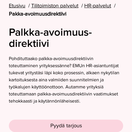
Etusivu
Tilitoimiston palvelut
HR-palvelut
Pakka-avoimuusdirektiivi
Palkka-avoimuus­
direktiivi
Pohdituttaako palkka-avoimuusdirektiivin
toteuttaminen yrityksessänne? EMUn HR-asiantuntijat
tukevat yritystäsi läpi koko prosessin, alkaen nykytilan
kartoituksesta aina valmiiden suunnitelmien ja
työkalujen käyttöönottoon. Autamme yrityksiä
toteuttamaan palkka-avoimuusdirektiivin vaatimukset
tehokkaasti ja käytännönläheisesti.
Pyydä tarjous