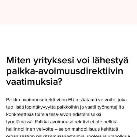
Miten yrityksesi voi lähestyä
palkka-avoimuusdirektiivin
vaatimuksia?
Palkka-avoimuusdirektiivi on EU:n säätämä velvoite, joka
tuo lisää läpinäkyvyyttä palkkoihin ja vaatii työnantajilta
konkreettisia toimia tasa-arvon edistämiseksi
työelämässä. Palkka-avoimuusdirektiivi ei ole pelkkä
hallinnollinen velvoite – se on mahdollisuus kehittää
organisaation palkitsemisjärjestelmiä, rooleja ja urapolkuja