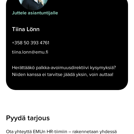
Juttele asiantuntijalle
Tiina Lönn
+358 50 393 4761
tiina.lonn@emu.fi
Herättääkö palkka-avoimuusdirektiivi kysymyksiä?
Niiden kanssa ei tarvitse jäädä yksin, voin auttaa!
Pyydä tarjous
Ota yhteyttä EMUn HR-tiimiin – rakennetaan yhdessä