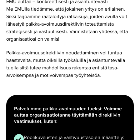
EMU auttaa – konkreettisesti ja asiantuntevasti
Me EMUlla tiedämme, että jokainen yritys on erilainen.
Siksi tarjoamme räätälöityjä ratkaisuja, joiden avulla voit
lähestyä palkka-avoimuusdirektiivin toteuttamista
strategisesti ja vastuullisesti. Varmistetaan yhdessä, että
organisaatiosi on valmis!
Palkka-avoimuusdirektiivin noudattaminen voi tuntua
haastavalta, mutta oikeilla työkaluilla ja asiantuntevalla
tuella siitä tulee mahdollisuus rakentaa entistä tasa-
arvoisempaa ja motivoivampaa työyhteisöä.
Palvelumme palkka-avoimuuden tueksi: Voimme
auttaa organisaatiotanne täyttämään direktiivin
vaatimukset, kuten:
Roolikuvausten ja vaativuustasojen määrittely: