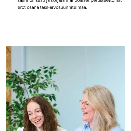
säännöllisesti ja korjata mahdolliset perusteettomat
erot osana tasa-arvosuunnitelmaa.