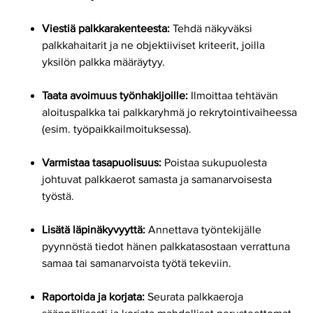
Viestiä palkkarakenteesta:
Tehdä näkyväksi
palkkahaitarit ja ne objektiiviset kriteerit, joilla
yksilön palkka määräytyy.
Taata avoimuus työnhakijoille:
Ilmoittaa tehtävän
aloituspalkka tai palkkaryhmä jo rekrytointivaiheessa
(esim. työpaikkailmoituksessa).
Varmistaa tasapuolisuus:
Poistaa sukupuolesta
johtuvat palkkaerot samasta ja samanarvoisesta
työstä.
Lisätä läpinäkyvyyttä:
Annettava työntekijälle
pyynnöstä tiedot hänen palkkatasostaan verrattuna
samaa tai samanarvoista työtä tekeviin.
Raportoida ja korjata:
Seurata palkkaeroja