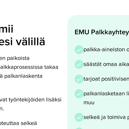
mii
EMU Palkkayhtey
si välillä
palkka-aineiston o
en paikoista
säästät omaa aika
alkkaprosessissa takaa
tä palkanlaskenta
tarjoat positiivi
palkanlasketaan li
at työntekijöiden lisäksi
muu
n.
selkeä ja toimiva
oteuttaa selkeä