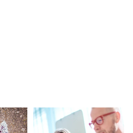
Miksi
palkka-
avoimuuteen