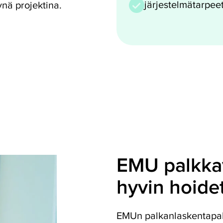
järjestelmätarpee
ynä projektina.
EMU palkka
hyvin hoide
EMUn palkanlaskentapal