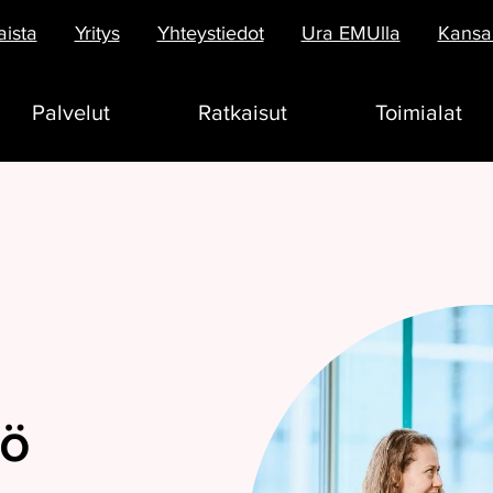
aista
Yritys
Yhteystiedot
Ura EMUlla
Kansai
Palvelut
Ratkaisut
Toimialat
lö