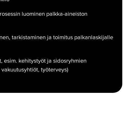
osessin luominen palkka-aineiston
en, tarkistaminen ja toimitus palkanlaskijalle
t, esim. kehitystyöt ja sidosryhmien
, vakuutusyhtiöt, työterveys)