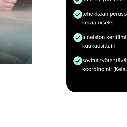
tehokkaan peruspr
keräämiseksi
aineiston keräämin
kuukausittain
sovitut työtehtävä
koordinointi (Kela