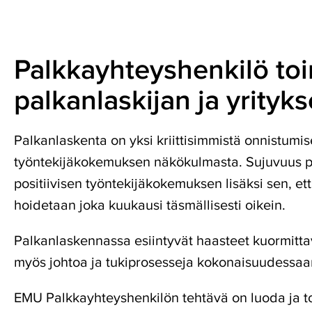
Yritystoiminnan
lopettaminen
Lue
lisää
Palkkayhteyshenkilö toi
palkanlaskijan ja yritykse
Palkanlaskenta on yksi kriittisimmistä onnistumis
työntekijäkokemuksen näkökulmasta. Sujuvuus p
positiivisen työntekijäkokemuksen lisäksi sen, et
hoidetaan joka kuukausi täsmällisesti oikein.
Palkanlaskennassa esiintyvät haasteet kuormittav
myös johtoa ja tukiprosesseja kokonaisuudessaa
EMU Palkkayhteyshenkilön tehtävä on luoda ja t