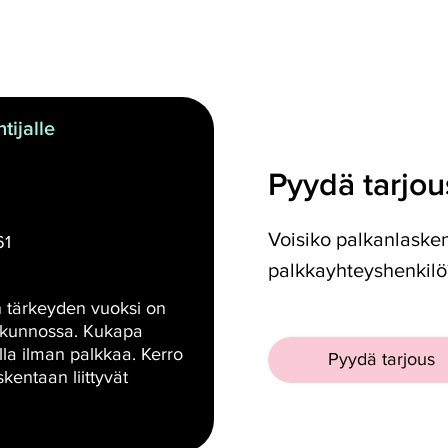
tijalle
Pyydä tarjou
Voisiko palkanlaskent
61
palkkayhteyshenkilö
 tärkeyden vuoksi on
a kunnossa. Kukapa
lla ilman palkkaa. Kerro
Pyydä tarjous
kentaan liittyvät