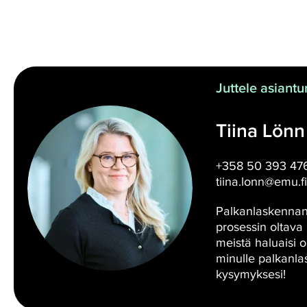
Juttele asiantun
Tiina Lönn
+358 50 393 47
tiina.lonn@emu.fi
Palkanlaskennan
prosessin oltav
meistä haluaisi o
minulle palkanlas
kysymyksesi!