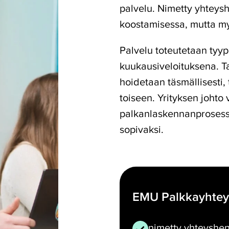
palvelu. Nimetty yhteysh
koostamisessa, mutta myö
Palvelu toteutetaan tyypil
kuukausiveloituksena. T
hoidetaan täsmällisesti,
toiseen. Yrityksen johto 
palkanlaskennanprosessi
sopivaksi.
EMU Palkkayhtey
nimetty yhteyshen