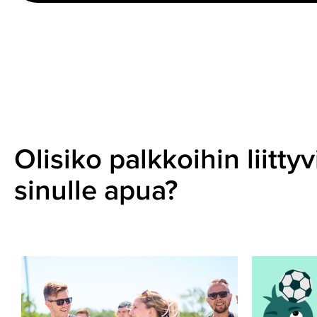
Olisiko palkkoihin liitty
sinulle apua?
Mitä
Urheiluse
tekee
työnantaj
palkkahallinnon
–