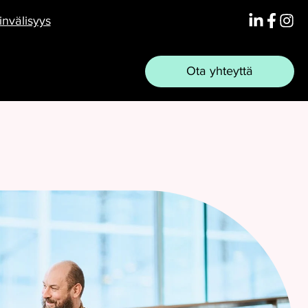
Linkedin
Face
Ins
nvälisyys
Ota yhteyttä