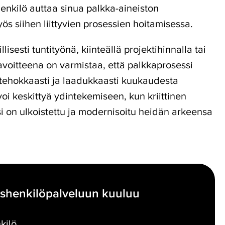
enkilö auttaa sinua palkka-aineiston
s siihen liittyvien prosessien hoitamisessa.
lisesti tuntityönä, kiinteällä projektihinnalla tai
avoitteena on varmistaa, että palkkaprosessi
 tehokkaasti ja laadukkaasti kuukaudesta
voi keskittyä ydintekemiseen, kun kriittinen
 on ulkoistettu ja modernisoitu heidän arkeensa
shenkilöpalveluun kuuluu
kilö