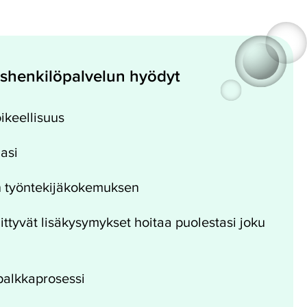
shenkilöpalvelun hyödyt
ikeellisuus
asi
sen työntekijäkokemuksen
ittyvät lisäkysymykset hoitaa puolestasi joku
 palkkaprosessi