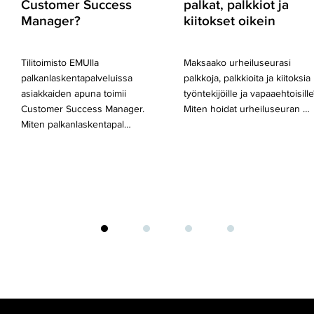
Customer Success
palkat, palkkiot ja
Manager?
kiitokset oikein
Tilitoimisto EMUlla
Maksaako urheiluseurasi
palkanlaskentapalveluissa
palkkoja, palkkioita ja kiitoksia
asiakkaiden apuna toimii
työntekijöille ja vapaaehtoisille
Customer Success Manager.
Miten hoidat urheiluseuran …
Miten palkanlaskentapal…