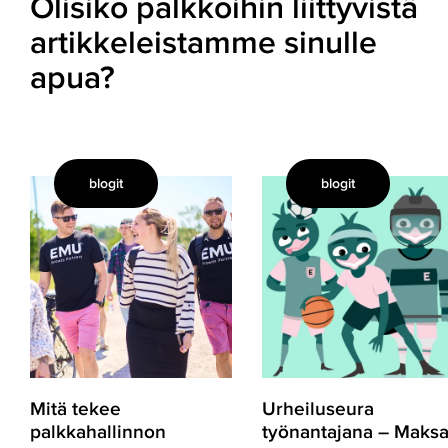
Olisiko palkkoihin liittyvistä
artikkeleistamme sinulle
apua?
blogit
blogit
Mitä
Urheiluseura
tekee
työnantajana
palkkahallinnon
–
Customer
Maksa
Success
palkat,
Manager?
palkkiot
ja
kiitokset
oikein
Mitä tekee
Urheiluseura
palkkahallinnon
työnantajana – Maks