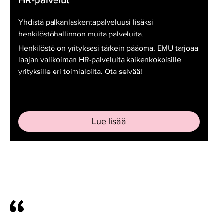
HR-palvelut
palvelut
Yhdistä palkanlaskentapalveluusi lisäksi
henkilöstöhallinnon muita palveluita.
Henkilöstö on yrityksesi tärkein pääoma. EMU tarjoaa
laajan valikoiman HR-palveluita kaikenkokoisille
yrityksille eri toimialoilta. Ota selvää!
Lue lisää