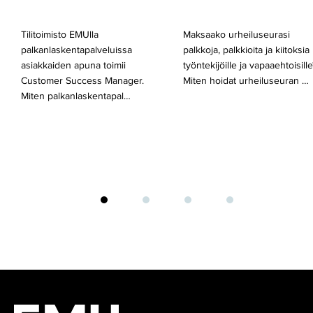
Tilitoimisto EMUlla
Maksaako urheiluseurasi
palkanlaskentapalveluissa
palkkoja, palkkioita ja kiitoksia
asiakkaiden apuna toimii
työntekijöille ja vapaaehtoisille
Customer Success Manager.
Miten hoidat urheiluseuran …
Miten palkanlaskentapal…