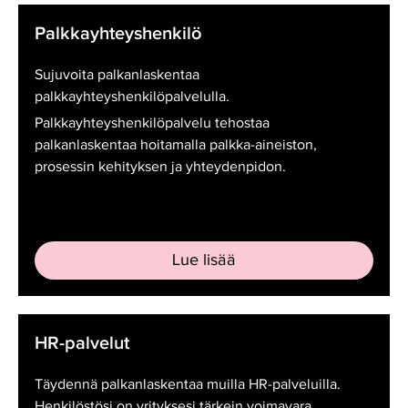
Palkkayhteyshenkilö
Palkkayhteyshenkilö
Sujuvoita palkanlaskentaa
palkkayhteyshenkilöpalvelulla.
Palkkayhteyshenkilöpalvelu tehostaa
palkanlaskentaa hoitamalla palkka-aineiston,
prosessin kehityksen ja yhteydenpidon.
Lue lisää
HR-
HR-palvelut
palvelut
Täydennä palkanlaskentaa muilla HR-palveluilla.
Henkilöstösi on yrityksesi tärkein voimavara.