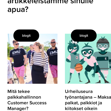
artikkeleistamme sinulle
apua?
blogit
blogit
Mitä
Urheiluseura
tekee
työnantajana
palkkahallinnon
–
Customer
Maksa
Success
palkat,
Manager?
palkkiot
ja
kiitokset
oikein
Mitä tekee
Urheiluseura
palkkahallinnon
työnantajana – Maks
Customer Success
palkat, palkkiot ja
Manager?
kiitokset oikein