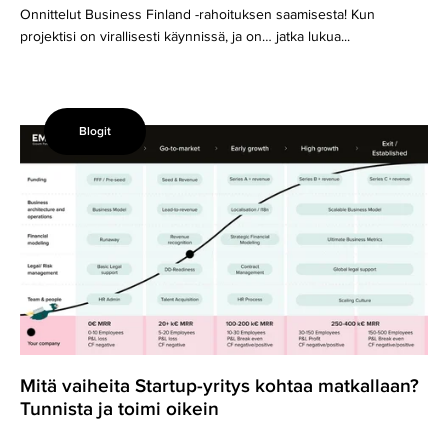
Onnittelut Business Finland -rahoituksen saamisesta! Kun
projektisi on virallisesti käynnissä, ja on… jatka lukua...
Blogit
Mitä
vaiheita
Startup-
yritys
kohtaa
matkallaan?
Tunnista
ja
toimi
oikein
Mitä vaiheita Startup-yritys kohtaa matkallaan?
Tunnista ja toimi oikein