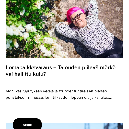
piilevä
mörkö
vai
hallittu
kulu?
Lomapalkkavaraus – Talouden piilevä mörkö
vai hallittu kulu?
Moni kasvuyrityksen vetäjä ja founder tuntee sen pienen
puristuksen rinnassa, kun tilikauden loppume… jatka lukua...
Blogit
Kurkistus