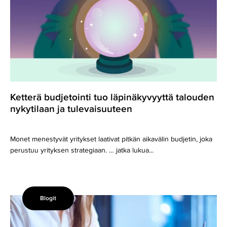
läpinäkyvyyttä
talouden
nykytilaan
ja
tulevaisuuteen
Ketterä budjetointi tuo läpinäkyvyyttä talouden
nykytilaan ja tulevaisuuteen
Monet menestyvät yritykset laativat pitkän aikavälin budjetin, joka
perustuu yrityksen strategiaan. … jatka lukua...
Blogit
Talousjohtamisen
merkitys
kasvaa