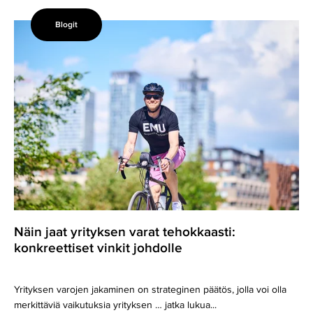
Blogit
Näin
jaat
yrityksen
varat
tehokkaasti:
konkreettiset
vinkit
johdolle
Näin jaat yrityksen varat tehokkaasti:
konkreettiset vinkit johdolle
Yrityksen varojen jakaminen on strateginen päätös, jolla voi olla
merkittäviä vaikutuksia yrityksen … jatka lukua...