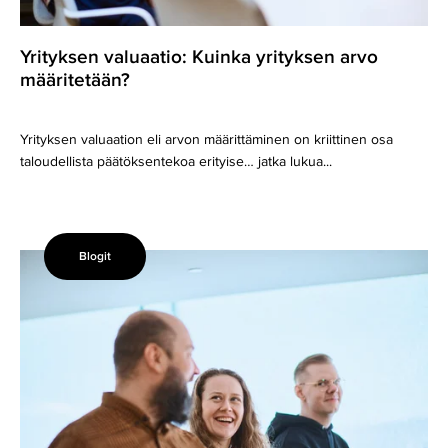
Yrityksen valuaatio: Kuinka yrityksen arvo
määritetään?
Yrityksen valuaation eli arvon määrittäminen on kriittinen osa
taloudellista päätöksentekoa erityise… jatka lukua...
Blogit
Talousraportointi
Fuusorilla
–
Näin
teet
yrityksen
talouden
seurannasta