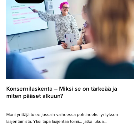
–
Miksi
se
on
tärkeää
ja
miten
pääset
alkuun?
Konsernilaskenta – Miksi se on tärkeää ja
miten pääset alkuun?
Moni yrittäjä tulee jossain vaiheessa pohtineeksi yrityksen
laajentamista. Yksi tapa laajentaa toimi… jatka lukua...