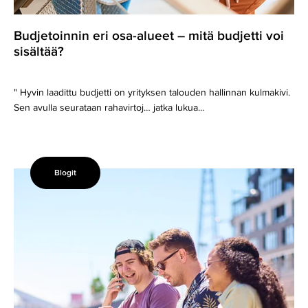
Budjetoinnin eri osa-alueet – mitä budjetti voi
sisältää?
" Hyvin laadittu budjetti on yrityksen talouden hallinnan kulmakivi.
Sen avulla seurataan rahavirtoj… jatka lukua...
Blogit
Kasvuyritys,
mitä
pitäisi
tapahtua
rahoituskierrosten
välissä?