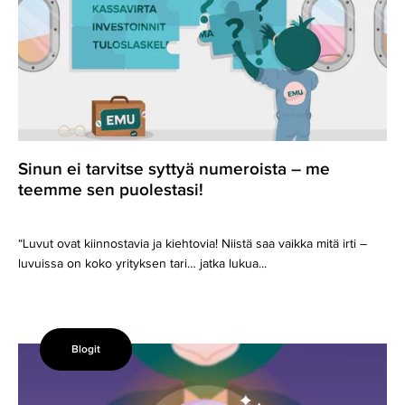
syttyä
numeroista
–
me
teemme
sen
puolestasi!
Sinun ei tarvitse syttyä numeroista – me
teemme sen puolestasi!
“Luvut ovat kiinnostavia ja kiehtovia! Niistä saa vaikka mitä irti –
luvuissa on koko yrityksen tari… jatka lukua...
Blogit
Ketterä
budjetointi
tuo