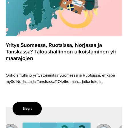
ja
Tanskassa?
Taloushallinnon
ulkoistaminen
yli
maarajojen
Yritys Suomessa, Ruotsissa, Norjassa ja
Tanskassa? Taloushallinnon ulkoistaminen yli
maarajojen
Onko sinulla jo yritystoimintaa Suomessa ja Ruotsissa, ehkäpä
myös Norjassa ja Tanskassa? Oletko mah… jatka lukua...
Blogit
Sinun
ei
tarvitse