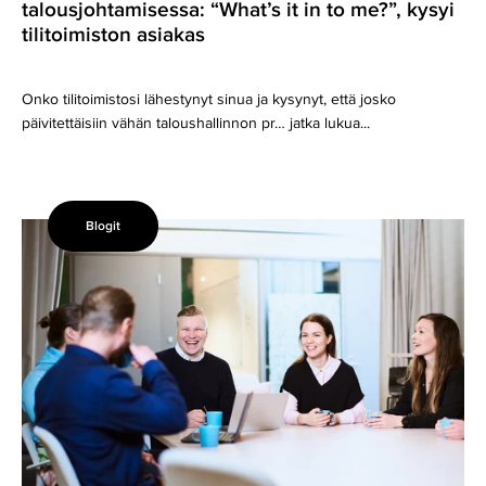
talousjohtamisessa: “What’s it in to me?”, kysyi
tilitoimiston asiakas
Onko tilitoimistosi lähestynyt sinua ja kysynyt, että josko
päivitettäisiin vähän taloushallinnon pr… jatka lukua...
Blogit
Yrityksen
valuaatio:
Kuinka
yrityksen
arvo
määritetään?