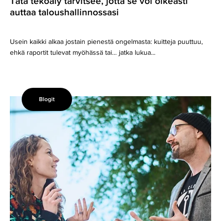
Tätä tekoäly tarvitsee, jotta se voi oikeasti
auttaa taloushallinnossasi
Usein kaikki alkaa jostain pienestä ongelmasta: kuitteja puuttuu,
ehkä raportit tulevat myöhässä tai… jatka lukua...
Blogit
Kun
Due
Diligence
alkaa
–
ja
huomaat,
ettet
olekaan
valmis!