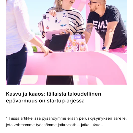
epävarmuus
on
startup-
arjessa
Kasvu ja kaaos: tällaista taloudellinen
epävarmuus on startup-arjessa
" Tässä artikkelissa pysähdymme erään peruskysymyksen äärelle,
jota kohtaamme työssämme jatkuvasti: … jatka lukua...