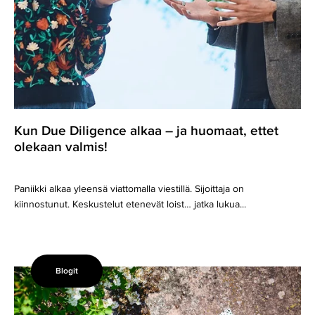
Kun Due Diligence alkaa – ja huomaat, ettet
olekaan valmis!
Paniikki alkaa yleensä viattomalla viestillä. Sijoittaja on
kiinnostunut. Keskustelut etenevät loist… jatka lukua...
Blogit
Lomapalkkavaraus
–
Talouden