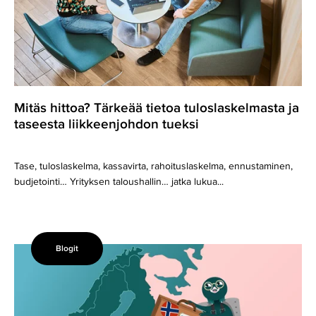
taseesta
liikkeenjohdon
tueksi
Mitäs hittoa? Tärkeää tietoa tuloslaskelmasta ja
taseesta liikkeenjohdon tueksi
Tase, tuloslaskelma, kassavirta, rahoituslaskelma, ennustaminen,
budjetointi… Yrityksen taloushallin… jatka lukua...
Blogit
Yritys
Suomessa,
Ruotsissa,
Norjassa