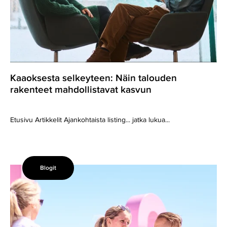
Kaaoksesta selkeyteen: Näin talouden
rakenteet mahdollistavat kasvun
Etusivu Artikkelit Ajankohtaista listing... jatka lukua...
Blogit
Kasvu
ja
kaaos:
tällaista
taloudellinen