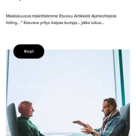
Maaliskuussa määrittelimme Etusivu Artikkelit Ajankohtaista
listing... " Kasvava yritys kaipaa kumpp… jatka lukua...
Blogit
Kaaoksesta
selkeyteen:
Näin
talouden
rakenteet
mahdollistavat
kasvun