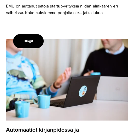
EMU on auttanut satoja startup-yrityksiä niiden elinkaaren eri
vaiheissa. Kokemuksiemme pohjalta ole… jatka lukua...
Blogit
Automaatiot
kirjanpidossa
ja
talousjohtamisessa:
“What’s
it
in
to
me?”,
kysyi
tilitoimiston
asiakas
Automaatiot kirjanpidossa ja