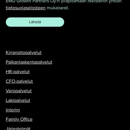
EMU Growth Partners Oy:n ylläpitämään rekisteriin yhtiön
tietosuojaselosteen
mukaisesti.
Kirjanpitopalvelut
Palkanlaskentapalvelut
HR-palvelut
CFO-palvelut
Veropalvelut
Lakipalvelut
Interim
Family Office
Järjestelmät