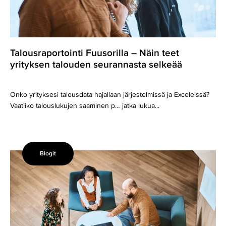
selkeää
Talousraportointi Fuusorilla – Näin teet
yrityksen talouden seurannasta selkeää
Onko yrityksesi talousdata hajallaan järjestelmissä ja Exceleissä?
Vaatiiko talouslukujen saaminen p… jatka lukua...
Blogit
Mitäs
hittoa?
Tärkeää
tietoa
tuloslaskelmasta
ja