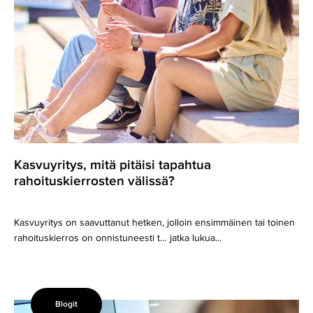
Kasvuyritys, mitä pitäisi tapahtua
rahoituskierrosten välissä?
Kasvuyritys on saavuttanut hetken, jolloin ensimmäinen tai toinen
rahoituskierros on onnistuneesti t… jatka lukua...
Blogit
Konsernilaskenta