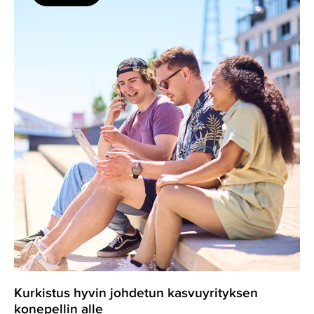
hyvin
johdetun
kasvuyrityksen
konepellin
alle
Kurkistus hyvin johdetun kasvuyrityksen
konepellin alle